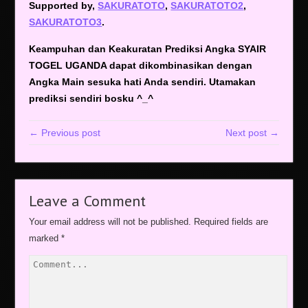
Supported by,
SAKURATOTO
,
SAKURATOTO2
,
SAKURATOTO3
.
Keampuhan dan Keakuratan Prediksi Angka SYAIR
TOGEL UGANDA dapat dikombinasikan dengan
Angka Main sesuka hati Anda sendiri. Utamakan
prediksi sendiri bosku ^_^
← Previous post
Next post →
Leave a Comment
Your email address will not be published.
Required fields are
marked
*