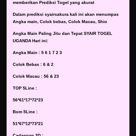
memberikan Prediksi Togel yang akurat
Dalam prediksi syairsakura kali ini akan menumpas
Angka main, Colok bebas, Colok Macau, Shio
Angka Main Paling Jitu dan Tepat SYAIR TOGEL
UGANDA Hari ini:
Angka Main : 5 6 1 7 2 3
Colok Bebas : 6 & 2
Colok Macau : 56 & 23
TOP 5Line :
56*61*17*72*23
Bom 5Line :
51*67*12*73*21
Cadangan 2D :