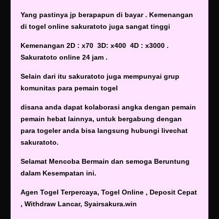
Yang pastinya jp berapapun di bayar . Kemenangan
di togel online sakuratoto juga sangat tinggi
Kemenangan 2D : x70 3D: x400 4D : x3000 .
Sakuratoto online 24 jam .
Selain dari itu sakuratoto juga mempunyai grup
komunitas para pemain togel
disana anda dapat kolaborasi angka dengan pemain
pemain hebat lainnya, untuk bergabung dengan
para togeler anda bisa langsung hubungi livechat
sakuratoto.
Selamat Mencoba Bermain dan semoga Beruntung
dalam Kesempatan ini.
Agen Togel Terpercaya, Togel Online , Deposit Cepat
, Withdraw Lancar, Syairsakura.win