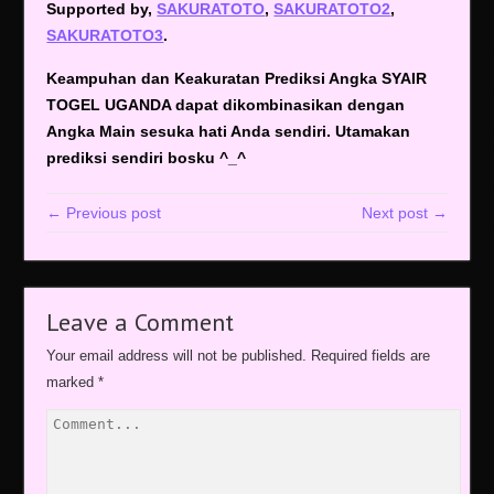
Supported by,
SAKURATOTO
,
SAKURATOTO2
,
SAKURATOTO3
.
Keampuhan dan Keakuratan Prediksi Angka SYAIR
TOGEL UGANDA dapat dikombinasikan dengan
Angka Main sesuka hati Anda sendiri. Utamakan
prediksi sendiri bosku ^_^
← Previous post
Next post →
Leave a Comment
Your email address will not be published.
Required fields are
marked
*