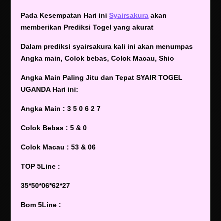
Pada Kesempatan Hari ini
Syairsakura
akan
memberikan Prediksi Togel yang akurat
Dalam prediksi syairsakura kali ini akan menumpas
Angka main, Colok bebas, Colok Macau, Shio
Angka Main Paling Jitu dan Tepat SYAIR TOGEL
UGANDA Hari ini:
Angka Main : 3 5 0 6 2 7
Colok Bebas : 5 & 0
Colok Macau : 53 & 06
TOP 5Line :
35*50*06*62*27
Bom 5Line :