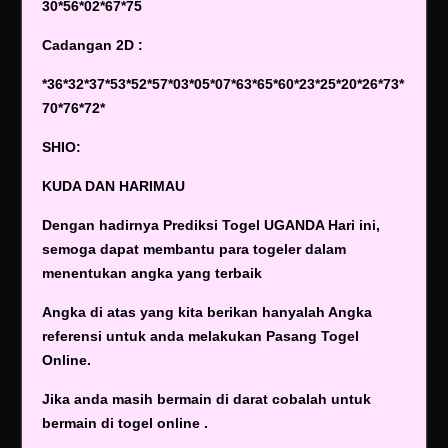
30*56*02*67*75
Cadangan 2D :
*36*32*37*53*52*57*03*05*07*63*65*60*23*25*20*26*73*
70*76*72*
SHIO:
KUDA DAN HARIMAU
Dengan hadirnya Prediksi Togel UGANDA Hari ini,
semoga dapat membantu para togeler dalam
menentukan angka yang terbaik
Angka di atas yang kita berikan hanyalah Angka
referensi untuk anda melakukan Pasang Togel
Online.
Jika anda masih bermain di darat cobalah untuk
bermain di togel online .