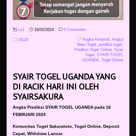
cs2
16/02/2024
0 Comments
,
Angka Keramat
Angka
UG10
,
,
Main Togel
prediksi togel
,
Prediksi Togel Online
Syair
,
Togel
SYAIR TOGEL
,
UGANDA
Togel Online
SYAIR TOGEL UGANDA YANG
DI RACIK HARI INI OLEH
SYAIRSAKURA
Angka Prediksi SYAIR TOGEL UGANDA pada 16
FEBRUARI 2024
Komunitas Togel Sakuratoto, Togel Online, Deposit
Cepat, Withdraw Lancar.