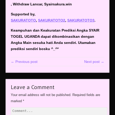
, Withdraw Lancar, Syairsakura.win
Supported by,
SAKURATOTO
,
SAKURATOTO2
,
SAKURATOTO3
.
Keampuhan dan Keakuratan Prediksi Angka SYAIR
TOGEL UGANDA dapat dikombinasikan dengan
Angka Main sesuka hati Anda sendiri. Utamakan
prediksi sendiri bosku ^_^*
← Previous post
Next post →
Leave a Comment
Your email address will not be published.
Required fields are
marked
*