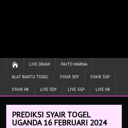
LIVE DRAW
PAITO WARNA
ALAT BANTU TOGEL
SYAIR SDY
SYAIR SGP
SYAIR HK
LIVE SDY
LIVE SGP
LIVE HK
PREDIKSI SYAIR TOGEL
UGANDA 16 FEBRUARI 2024