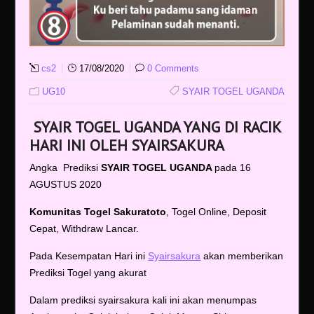
cs2
17/08/2020
0 Comments
UG10
SYAIR TOGEL UGANDA
SYAIR TOGEL UGANDA YANG DI RACIK
HARI INI OLEH SYAIRSAKURA
Angka Prediksi
SYAIR TOGEL UGANDA
pada 16
AGUSTUS 2020
Komunitas Togel Sakuratoto
, Togel Online, Deposit
Cepat, Withdraw Lancar.
Pada Kesempatan Hari ini
Syairsakura
akan memberikan
Prediksi Togel yang akurat
Dalam prediksi syairsakura kali ini akan menumpas