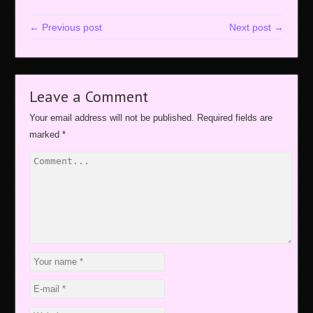
← Previous post
Next post →
Leave a Comment
Your email address will not be published.
Required fields are
marked
*