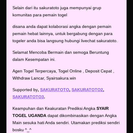
Selain dari itu sakuratoto juga mempunyai grup
komunitas para pemain togel
disana anda dapat kolaborasi angka dengan pemain
pemain hebat lainnya, untuk bergabung dengan para
togeler anda bisa langsung hubungi livechat sakuratoto.
Selamat Mencoba Bermain dan semoga Beruntung
dalam Kesempatan ini.
Agen Togel Terpercaya, Togel Online , Deposit Cepat ,
Withdraw Lancar, Syairsakura.win
Supported by
,
SAKURATOTO
,
SAKURATOTO2
,
SAKURATOTO3
.
Keampuhan dan Keakuratan Prediksi Angka
SYAIR
TOGEL UGANDA
dapat dikombinasikan dengan Angka
Main sesuka hati Anda sendiri. Utamakan prediksi sendiri
bosku ^_^