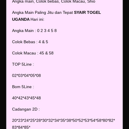
Angka main, Colok bebas, Colok Macau, Shio
Angka Main Paling Jitu dan Tepat
SYAIR TOGEL
UGANDA
Hari ini:
Angka Main : 0 2 3 4 5 8
Colok Bebas : 4 & 5
Colok Macau : 45 & 58
TOP 5Line :
02*03*04*05*08
Bom 5Line :
40*42*43*45*48
Cadangan 2D :
20*23*24*25*28*30*32*34*35*38*50*52*53*54*58*80*82*
83*84*85*