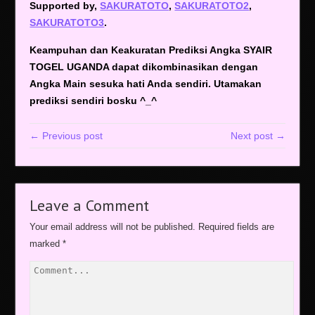
Supported by,
SAKURATOTO
,
SAKURATOTO2
,
SAKURATOTO3
.
Keampuhan dan Keakuratan Prediksi Angka SYAIR
TOGEL UGANDA dapat dikombinasikan dengan
Angka Main sesuka hati Anda sendiri. Utamakan
prediksi sendiri bosku ^_^
← Previous post
Next post →
Leave a Comment
Your email address will not be published.
Required fields are
marked
*