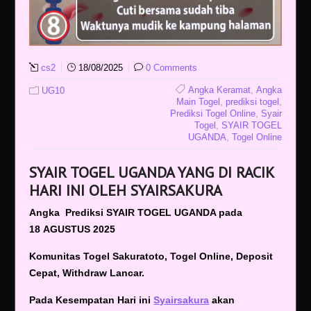
cs2
18/08/2025
0 Comments
,
Angka Keramat
Angka
UG10
,
,
Main Togel
prediksi togel
,
Prediksi Togel Online
Syair
,
Togel
SYAIR TOGEL
,
UGANDA
Togel Online
SYAIR TOGEL UGANDA YANG DI RACIK
HARI INI OLEH SYAIRSAKURA
Angka Prediksi SYAIR TOGEL UGANDA pada
18
AGUSTUS 2025
Komunitas Togel Sakuratoto, Togel Online, Deposit
Cepat, Withdraw Lancar.
Pada Kesempatan Hari ini
Syairsakura
akan