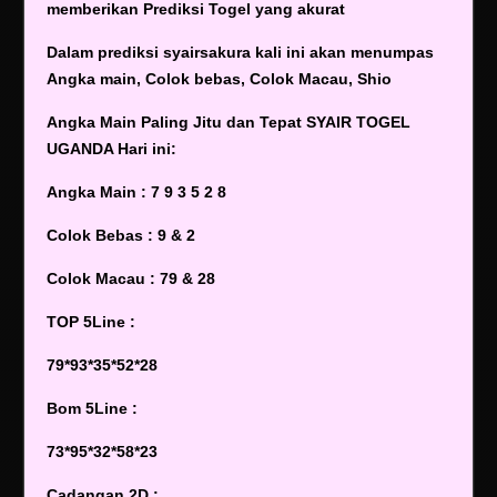
memberikan Prediksi Togel yang akurat
Dalam prediksi syairsakura kali ini akan menumpas
Angka main, Colok bebas, Colok Macau, Shio
Angka Main Paling Jitu dan Tepat SYAIR TOGEL
UGANDA Hari ini:
Angka Main : 7 9 3 5 2 8
Colok Bebas : 9 & 2
Colok Macau : 79 & 28
TOP 5Line :
79*93*35*52*28
Bom 5Line :
73*95*32*58*23
Cadangan 2D :