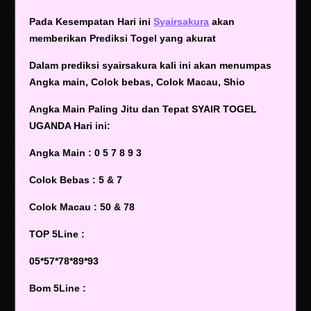
Pada Kesempatan Hari ini
Syairsakura
akan
memberikan Prediksi Togel yang akurat
Dalam prediksi syairsakura kali ini akan menumpas
Angka main, Colok bebas, Colok Macau, Shio
Angka Main Paling Jitu dan Tepat SYAIR TOGEL
UGANDA Hari ini:
Angka Main : 0 5 7 8 9 3
Colok Bebas : 5 & 7
Colok Macau : 50 & 78
TOP 5Line :
05*57*78*89*93
Bom 5Line :