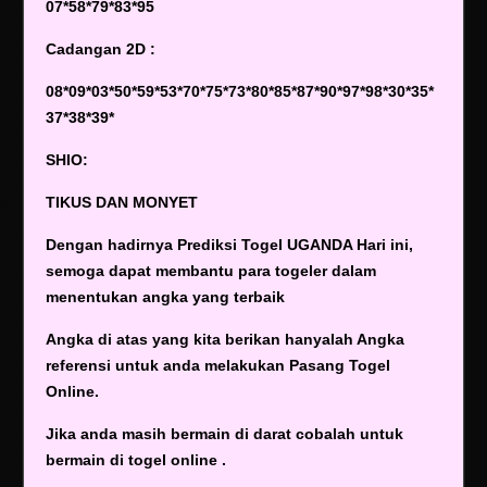
07*58*79*83*95
Cadangan 2D :
08*09*03*50*59*53*70*75*73*80*85*87*90*97*98*30*35*
37*38*39*
SHIO:
TIKUS DAN MONYET
Dengan hadirnya Prediksi Togel UGANDA Hari ini,
semoga dapat membantu para togeler dalam
menentukan angka yang terbaik
Angka di atas yang kita berikan hanyalah Angka
referensi untuk anda melakukan Pasang Togel
Online.
Jika anda masih bermain di darat cobalah untuk
bermain di togel online .