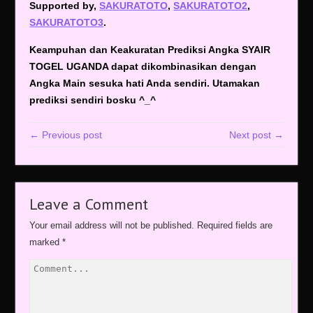
Supported by,
SAKURATOTO
,
SAKURATOTO2
,
SAKURATOTO3
.
Keampuhan dan Keakuratan Prediksi Angka SYAIR
TOGEL UGANDA dapat dikombinasikan dengan
Angka Main sesuka hati Anda sendiri. Utamakan
prediksi sendiri bosku ^_^
← Previous post
Next post →
Leave a Comment
Your email address will not be published.
Required fields are
marked
*