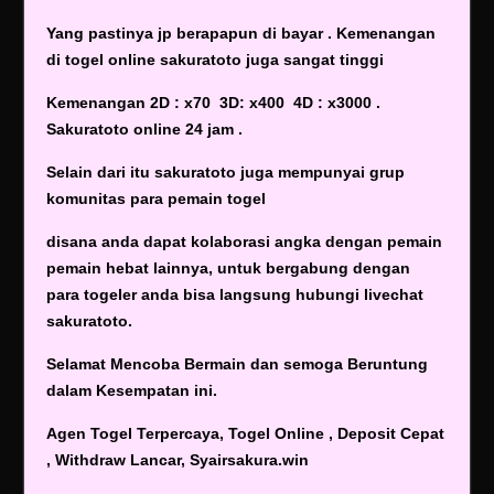
Yang pastinya jp berapapun di bayar . Kemenangan
di togel online sakuratoto juga sangat tinggi
Kemenangan 2D : x70 3D: x400 4D : x3000 .
Sakuratoto online 24 jam .
Selain dari itu sakuratoto juga mempunyai grup
komunitas para pemain togel
disana anda dapat kolaborasi angka dengan pemain
pemain hebat lainnya, untuk bergabung dengan
para togeler anda bisa langsung hubungi livechat
sakuratoto.
Selamat Mencoba Bermain dan semoga Beruntung
dalam Kesempatan ini.
Agen Togel Terpercaya, Togel Online , Deposit Cepat
, Withdraw Lancar, Syairsakura.win