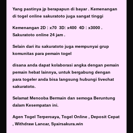
Yang pastinya jp berapapun di bayar . Kemenangan
di togel online sakuratoto juga sangat tinggi
Kemenangan 2D : x70 3D: x400 4D : x3000 .
Sakuratoto online 24 jam .
Selain dari itu sakuratoto juga mempunyai grup
komunitas para pemain togel
disana anda dapat kolaborasi angka dengan pemain
pemain hebat lainnya, untuk bergabung dengan
para togeler anda bisa langsung hubungi livechat
sakuratoto.
Selamat Mencoba Bermain dan semoga Beruntung
dalam Kesempatan ini.
Agen Togel Terpercaya, Togel Online , Deposit Cepat
, Withdraw Lancar, Syairsakura.win