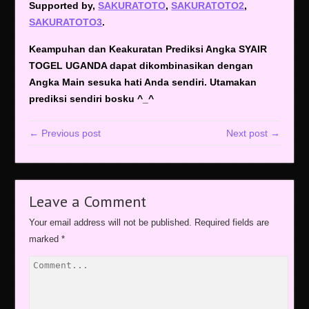
Supported by,
SAKURATOTO
,
SAKURATOTO2
,
SAKURATOTO3
.
Keampuhan dan Keakuratan Prediksi Angka SYAIR
TOGEL UGANDA dapat dikombinasikan dengan
Angka Main sesuka hati Anda sendiri. Utamakan
prediksi sendiri bosku ^_^
← Previous post
Next post →
Leave a Comment
Your email address will not be published.
Required fields are
marked
*