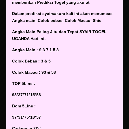
memberikan Prediksi Togel yang akurat
Dalam prediksi syairsakura kali ini akan menumpas
Angka main, Colok bebas, Colok Macau, Shio
Angka Main Paling Jitu dan Tepat SYAIR TOGEL
UGANDA Hari ini:
Angka Main : 9 3 7 1 5 8
Colok Bebas : 3 & 5
Colok Macau : 93 & 58
TOP 5Line :
93*37*71*15*58
Bom 5Line :
97*31*75*18*57
Cadangan 2D :