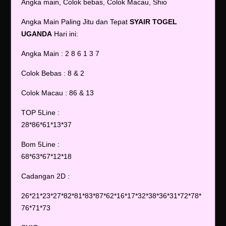
Angka main, Colok bebas, Colok Macau, Shio
Angka Main Paling Jitu dan Tepat
SYAIR TOGEL
UGANDA
Hari ini:
Angka Main : 2 8 6 1 3 7
Colok Bebas : 8 & 2
Colok Macau : 86 & 13
TOP 5Line :
28*86*61*13*37
Bom 5Line :
68*63*67*12*18
Cadangan 2D :
26*21*23*27*82*81*83*87*62*16*17*32*38*36*31*72*78*
76*71*73