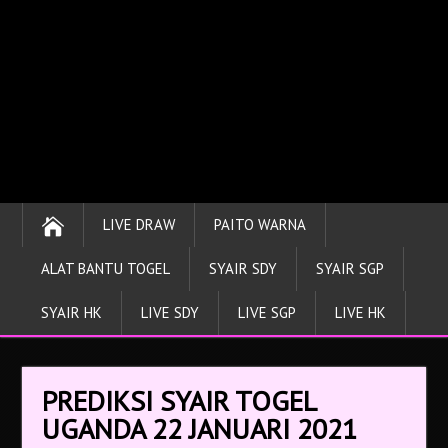
LIVE DRAW
PAITO WARNA
ALAT BANTU TOGEL
SYAIR SDY
SYAIR SGP
SYAIR HK
LIVE SDY
LIVE SGP
LIVE HK
PREDIKSI SYAIR TOGEL
UGANDA 22 JANUARI 2021