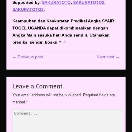
Supported by,
SAKURATOTO
,
SAKURATOTO2
,
SAKURATOTO3
.
Keampuhan dan Keakuratan Prediksi Angka SYAIR
TOGEL UGANDA dapat dikombinasikan dengan
Angka Main sesuka hati Anda sendiri. Utamakan
prediksi sendiri bosku ^_^
← Previous post
Next post →
Leave a Comment
Your email address will not be published.
Required fields are
marked
*