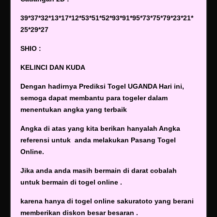
39*37*32*13*17*12*53*51*52*93*91*95*73*75*79*23*21*
25*29*27
SHIO :
KELINCI DAN KUDA
Dengan hadirnya Prediksi Togel UGANDA Hari ini,
semoga dapat membantu para togeler dalam
menentukan angka yang terbaik
Angka di atas yang kita berikan hanyalah Angka
referensi untuk anda melakukan Pasang Togel
Online.
Jika anda anda masih bermain di darat cobalah
untuk bermain di togel online .
karena hanya di togel online sakuratoto yang berani
memberikan diskon besar besaran .