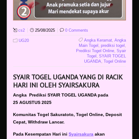
cs2
25/08/2025
0 Comments
,
Angka Keramat
Angka
UG20
,
,
Main Togel
prediksi togel
,
Prediksi Togel Online
Syair
,
Togel
SYAIR TOGEL
,
UGANDA
Togel Online
SYAIR TOGEL UGANDA YANG DI RACIK
HARI INI OLEH SYAIRSAKURA
Angka Prediksi SYAIR TOGEL UGANDA pada
25
AGUSTUS 2025
Komunitas Togel Sakuratoto, Togel Online, Deposit
Cepat, Withdraw Lancar.
Pada Kesempatan Hari ini
Syairsakura
akan