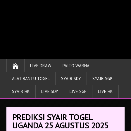
LIVE DRAW
PAITO WARNA
ALAT BANTU TOGEL
SYAIR SDY
SYAIR SGP
SYAIR HK
LIVE SDY
LIVE SGP
LIVE HK
PREDIKSI SYAIR TOGEL
UGANDA 25 AGUSTUS 2025