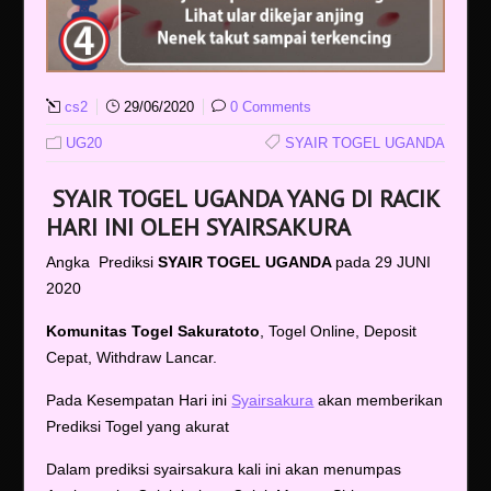
cs2
29/06/2020
0 Comments
UG20
SYAIR TOGEL UGANDA
SYAIR TOGEL UGANDA YANG DI RACIK
HARI INI OLEH SYAIRSAKURA
Angka Prediksi
SYAIR TOGEL UGANDA
pada 29 JUNI
2020
Komunitas Togel Sakuratoto
, Togel Online, Deposit
Cepat, Withdraw Lancar.
Pada Kesempatan Hari ini
Syairsakura
akan memberikan
Prediksi Togel yang akurat
Dalam prediksi syairsakura kali ini akan menumpas