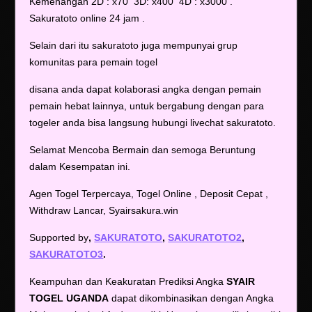
Kemenangan 2D : x70 3D: x400 4D : x3000 .
Sakuratoto online 24 jam .
Selain dari itu sakuratoto juga mempunyai grup
komunitas para pemain togel
disana anda dapat kolaborasi angka dengan pemain
pemain hebat lainnya, untuk bergabung dengan para
togeler anda bisa langsung hubungi livechat sakuratoto.
Selamat Mencoba Bermain dan semoga Beruntung
dalam Kesempatan ini.
Agen Togel Terpercaya, Togel Online , Deposit Cepat ,
Withdraw Lancar, Syairsakura.win
Supported by
,
SAKURATOTO
,
SAKURATOTO2
,
SAKURATOTO3
.
Keampuhan dan Keakuratan Prediksi Angka
SYAIR
TOGEL UGANDA
dapat dikombinasikan dengan Angka