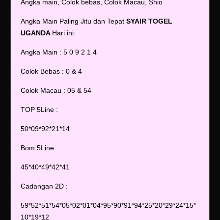
Angka main, Colok bebas, Colok Macau, Shio
Angka Main Paling Jitu dan Tepat
SYAIR TOGEL
UGANDA
Hari ini:
Angka Main : 5 0 9 2 1 4
Colok Bebas : 0 & 4
Colok Macau : 05 & 54
TOP 5Line :
50*09*92*21*14
Bom 5Line :
45*40*49*42*41
Cadangan 2D :
59*52*51*54*05*02*01*04*95*90*91*94*25*20*29*24*15*
10*19*12