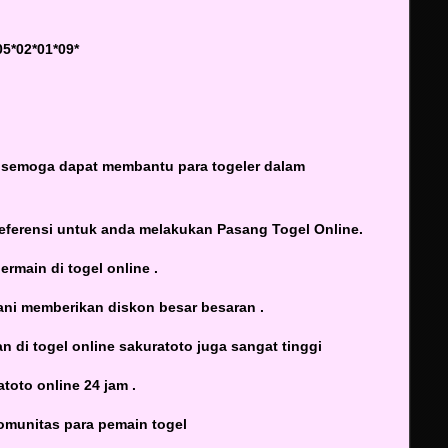
05*02*01*09*
, semoga dapat membantu para togeler dalam
referensi untuk anda melakukan Pasang Togel Online.
rmain di togel online .
rani memberikan diskon besar besaran .
 di togel online sakuratoto juga sangat tinggi
toto online 24 jam .
komunitas para pemain togel