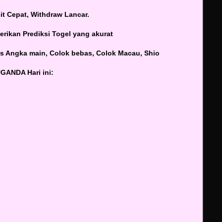
it Cepat, Withdraw Lancar.
ikan Prediksi Togel yang akurat
as Angka main, Colok bebas, Colok Macau, Shio
GANDA Hari ini: