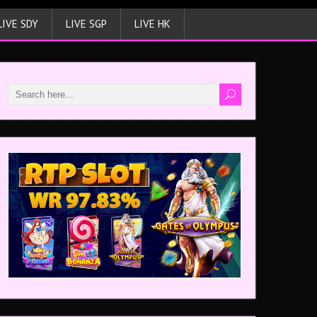
LIVE SDY
LIVE SGP
LIVE HK