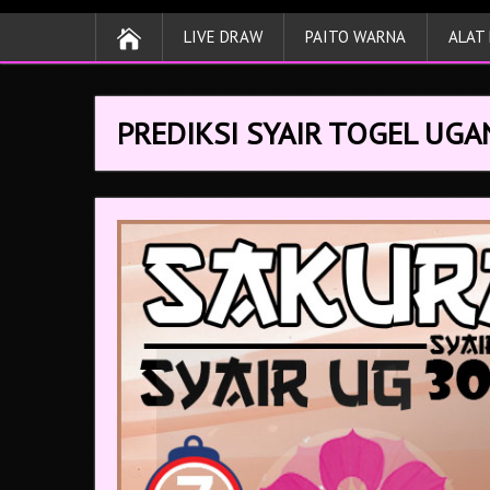
LIVE DRAW
PAITO WARNA
ALAT
PREDIKSI SYAIR TOGEL UGA