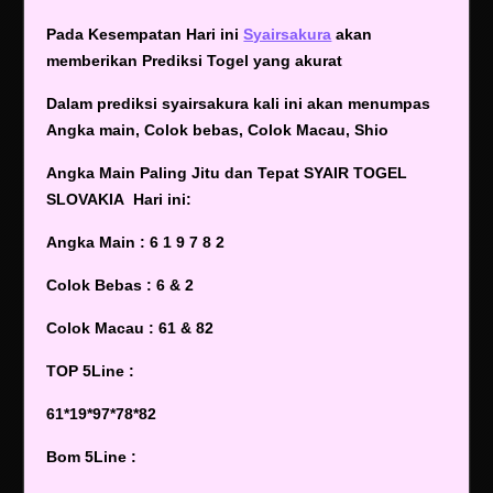
Pada Kesempatan Hari ini
Syairsakura
akan
memberikan Prediksi Togel yang akurat
Dalam prediksi syairsakura kali ini akan menumpas
Angka main, Colok bebas, Colok Macau, Shio
Angka Main Paling Jitu dan Tepat SYAIR TOGEL
SLOVAKIA Hari ini:
Angka Main : 6 1 9 7 8 2
Colok Bebas : 6 & 2
Colok Macau : 61 & 82
TOP 5Line :
61*19*97*78*82
Bom 5Line :