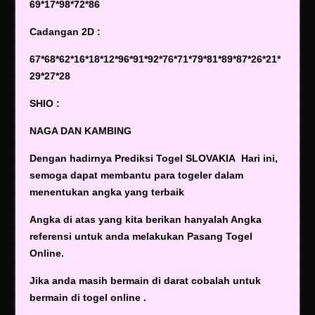
69*17*98*72*86
Cadangan 2D :
67*68*62*16*18*12*96*91*92*76*71*79*81*89*87*26*21*
29*27*28
SHIO :
NAGA DAN KAMBING
Dengan hadirnya Prediksi Togel SLOVAKIA Hari ini,
semoga dapat membantu para togeler dalam
menentukan angka yang terbaik
Angka di atas yang kita berikan hanyalah Angka
referensi untuk anda melakukan Pasang Togel
Online.
Jika anda masih bermain di darat cobalah untuk
bermain di togel online .