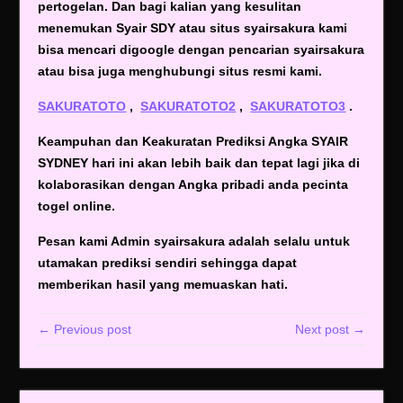
pertogelan. Dan bagi kalian yang kesulitan
menemukan Syair SDY atau situs syairsakura kami
bisa mencari digoogle dengan pencarian syairsakura
atau bisa juga menghubungi situs resmi kami.
SAKURATOTO
,
SAKURATOTO2
,
SAKURATOTO3
.
Keampuhan dan Keakuratan Prediksi Angka SYAIR
SYDNEY hari ini akan lebih baik dan tepat lagi jika di
kolaborasikan dengan Angka pribadi anda pecinta
togel online.
Pesan kami Admin syairsakura adalah selalu untuk
utamakan prediksi sendiri sehingga dapat
memberikan hasil yang memuaskan hati.
← Previous post
Next post →