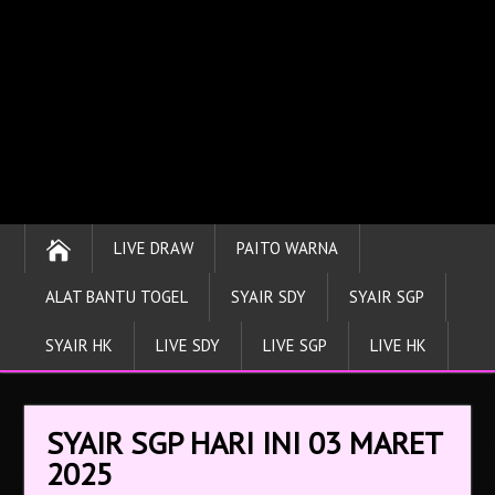
LIVE DRAW
PAITO WARNA
ALAT BANTU TOGEL
SYAIR SDY
SYAIR SGP
SYAIR HK
LIVE SDY
LIVE SGP
LIVE HK
SYAIR SGP HARI INI 03 MARET
2025