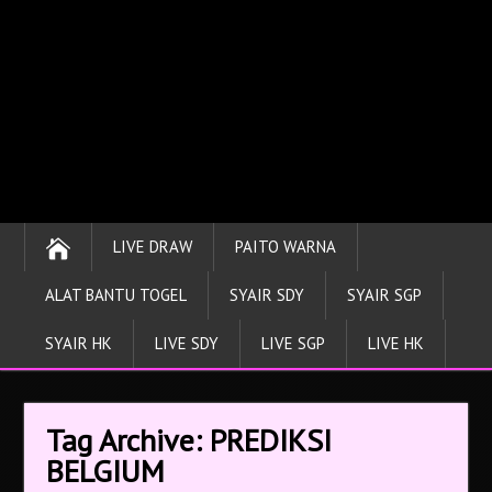
LIVE DRAW
PAITO WARNA
ALAT BANTU TOGEL
SYAIR SDY
SYAIR SGP
SYAIR HK
LIVE SDY
LIVE SGP
LIVE HK
Tag Archive:
PREDIKSI
BELGIUM