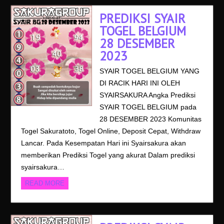
PREDIKSI SYAIR
TOGEL BELGIUM
28 DESEMBER
2023
SYAIR TOGEL BELGIUM YANG
DI RACIK HARI INI OLEH
SYAIRSAKURA Angka Prediksi
SYAIR TOGEL BELGIUM pada
28 DESEMBER 2023 Komunitas
Togel Sakuratoto, Togel Online, Deposit Cepat, Withdraw
Lancar. Pada Kesempatan Hari ini Syairsakura akan
memberikan Prediksi Togel yang akurat Dalam prediksi
syairsakura…
READ MORE