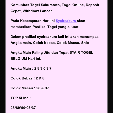
Komunitas Togel Sakuratoto, Togel Online, Deposit
Cepat, Withdraw Lancar.
Pada Kesempatan Hari ini
Syairsakura
akan
memberikan Prediksi Togel yang akurat
Dalam prediksi syairsakura kali ini akan menumpas
Angka main, Colok bebas, Colok Macau, Shio
Angka Main Paling Jitu dan Tepat SYAIR TOGEL
BELGIUM Hari ini:
Angka Main : 2 8 9 0 3 7
Colok Bebas : 2 & 8
Colok Macau : 28 & 37
TOP 5Line :
28*89
*90*03*37