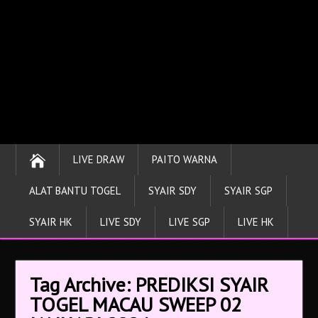
LIVE DRAW
PAITO WARNA
ALAT BANTU TOGEL
SYAIR SDY
SYAIR SGP
SYAIR HK
LIVE SDY
LIVE SGP
LIVE HK
Tag Archive:
PREDIKSI SYAIR
TOGEL MACAU SWEEP 02