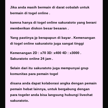
Jika anda masih bermain di darat cobalah untuk
bermain di togel online .
karena hanya di togel online sakuratoto yang berani
memberikan diskon besar besaran .
Yang pastinya jp berapapun di bayar . Kemenangan
di togel online sakuratoto juga sangat tinggi
Kemenangan 2D : x70 3D: x400 4D : x3000 .
Sakuratoto online 24 jam .
Selain dari itu sakuratoto juga mempunyai grup
komunitas para pemain togel
disana anda dapat kolaborasi angka dengan pemain
pemain hebat lainnya, untuk bergabung dengan
para togeler anda bisa langsung hubungi livechat
sakuratoto.