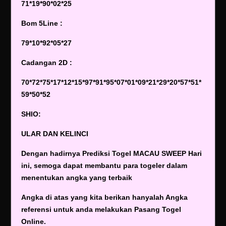
71*19*90*02*25
Bom 5Line :
79*10*92*05*27
Cadangan 2D :
70*72*75*17*12*15*97*91*95*07*01*09*21*29*20*57*51*
59*50*52
SHIO:
ULAR DAN KELINCI
Dengan hadirnya Prediksi Togel MACAU SWEEP Hari
ini, semoga dapat membantu para togeler dalam
menentukan angka yang terbaik
Angka di atas yang kita berikan hanyalah Angka
referensi untuk anda melakukan Pasang Togel
Online.