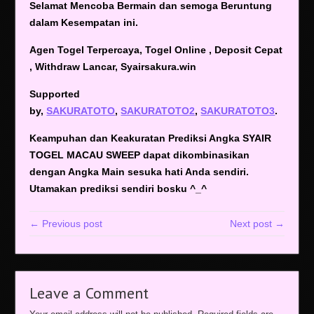
Selamat Mencoba Bermain dan semoga Beruntung
dalam Kesempatan ini.
Agen Togel Terpercaya, Togel Online , Deposit Cepat
, Withdraw Lancar, Syairsakura.win
Supported
by,
SAKURATOTO
,
SAKURATOTO2
,
SAKURATOTO3
.
Keampuhan dan Keakuratan Prediksi Angka SYAIR
TOGEL MACAU SWEEP dapat dikombinasikan
dengan Angka Main sesuka hati Anda sendiri.
Utamakan prediksi sendiri bosku ^_^
← Previous post
Next post →
Leave a Comment