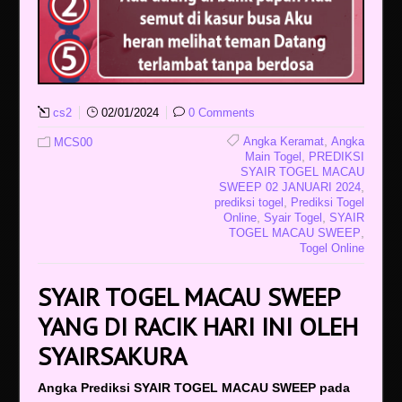
cs2
02/01/2024
0 Comments
,
Angka Keramat
Angka
MCS00
,
Main Togel
PREDIKSI
SYAIR TOGEL MACAU
,
SWEEP 02 JANUARI 2024
,
prediksi togel
Prediksi Togel
,
,
Online
Syair Togel
SYAIR
,
TOGEL MACAU SWEEP
Togel Online
SYAIR TOGEL MACAU SWEEP
YANG DI RACIK HARI INI OLEH
SYAIRSAKURA
Angka Prediksi SYAIR TOGEL
MACAU SWEEP pada