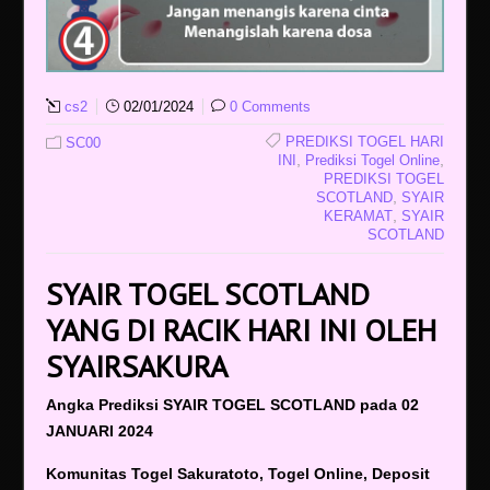
cs2
02/01/2024
0 Comments
PREDIKSI TOGEL HARI
SC00
,
,
INI
Prediksi Togel Online
PREDIKSI TOGEL
,
SCOTLAND
SYAIR
,
KERAMAT
SYAIR
SCOTLAND
SYAIR TOGEL SCOTLAND
YANG DI RACIK HARI INI OLEH
SYAIRSAKURA
Angka Prediksi SYAIR TOGEL SCOTLAND pada 02
JANUARI 2024
Komunitas Togel Sakuratoto, Togel Online, Deposit