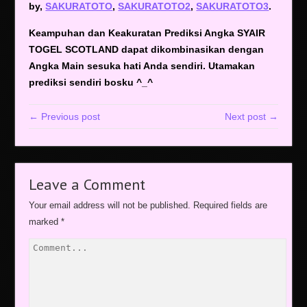
by,
SAKURATOTO
,
SAKURATOTO2
,
SAKURATOTO3
.
Keampuhan dan Keakuratan Prediksi Angka SYAIR
TOGEL SCOTLAND dapat dikombinasikan dengan
Angka Main sesuka hati Anda sendiri. Utamakan
prediksi sendiri bosku ^_^
← Previous post
Next post →
Leave a Comment
Your email address will not be published.
Required fields are
marked
*