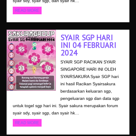
syair sdy, syair sgp, dan syair hk…
READ MORE
SYAIR SGP HARI
INI 04 FEBRUARI
2024
SYAIR SGP RACIKAN SYAIR
SINGAPORE HARI INI OLEH
SYAIRSAKURA Syair SGP hari
ini hasil Racikan Syairsakura
berdasarkan keluaran sgp,
pengeluaran sgp dan data sgp
untuk togel sgp hari ini. Syair sakura merupakan forum
syair sdy, syair sgp, dan syair hk…
READ MORE