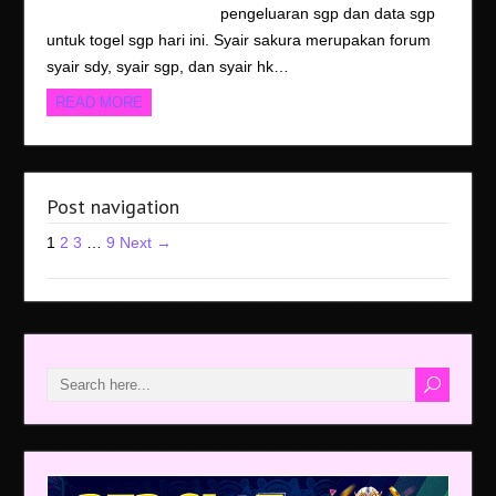
pengeluaran sgp dan data sgp
untuk togel sgp hari ini. Syair sakura merupakan forum
syair sdy, syair sgp, dan syair hk…
READ MORE
Post navigation
1
2
3
…
9
Next →