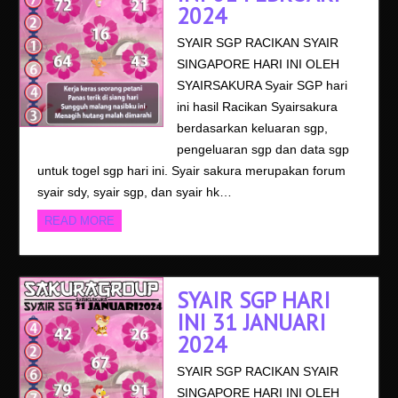
2024
SYAIR SGP RACIKAN SYAIR
SINGAPORE HARI INI OLEH
SYAIRSAKURA Syair SGP hari
ini hasil Racikan Syairsakura
berdasarkan keluaran sgp,
pengeluaran sgp dan data sgp
untuk togel sgp hari ini. Syair sakura merupakan forum
syair sdy, syair sgp, dan syair hk…
READ MORE
SYAIR SGP HARI
INI 31 JANUARI
2024
SYAIR SGP RACIKAN SYAIR
SINGAPORE HARI INI OLEH