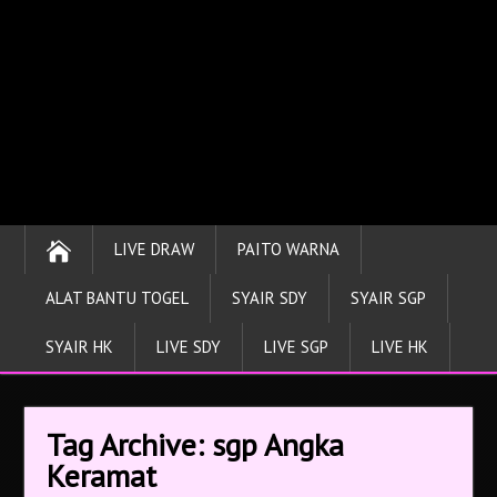
LIVE DRAW
PAITO WARNA
ALAT BANTU TOGEL
SYAIR SDY
SYAIR SGP
SYAIR HK
LIVE SDY
LIVE SGP
LIVE HK
Tag Archive:
sgp Angka
Keramat