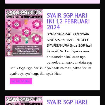
SYAIR SGP HARI
INI 12 FEBRUARI
2024
SYAIR SGP RACIKAN SYAIR
SINGAPORE HARI INI OLEH
SYAIRSAKURA Syair SGP hari
ini hasil Racikan Syairsakura
berdasarkan keluaran sgp,
pengeluaran sgp dan data sgp
untuk togel sgp hari ini. Syair sakura merupakan forum
syair sdy, syair sgp, dan syair hk…
READ MORE
SYAIR SGP HARI