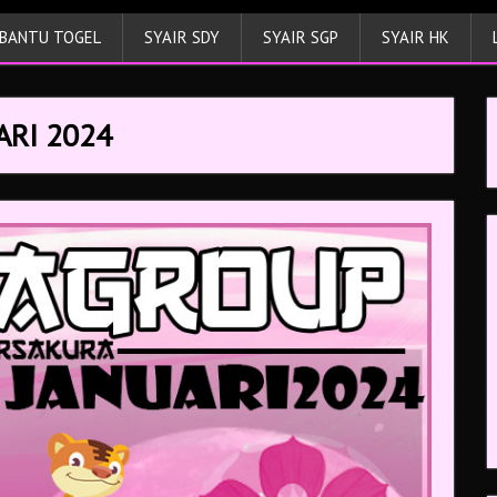
 BANTU TOGEL
SYAIR SDY
SYAIR SGP
SYAIR HK
ARI 2024