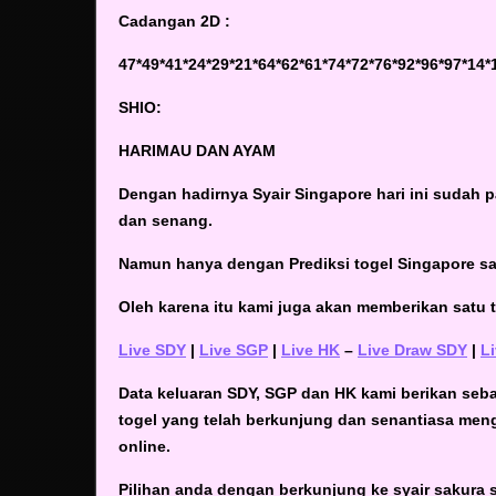
Cadangan 2D :
47*49*41*24*29*21*64*62*61*74*72*76*92*96*97*14*
SHIO:
HARIMAU DAN AYAM
Dengan hadirnya Syair Singapore hari ini sudah p
dan senang.
Namun hanya dengan Prediksi togel Singapore saj
Oleh karena itu kami juga akan memberikan satu ta
Live SDY
|
Live SGP
|
Live HK
–
Live Draw SDY
|
L
Data keluaran SDY, SGP dan HK kami berikan seba
togel yang telah berkunjung dan senantiasa men
online.
Pilihan anda dengan berkunjung ke syair sakura 