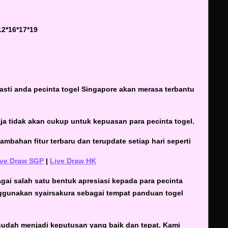
12*16*17*19
asti anda pecinta togel Singapore akan merasa terbantu
a tidak akan cukup untuk kepuasan para pecinta togel.
mbahan fitur terbaru dan terupdate setiap hari seperti
ive Draw SGP
|
Live Draw HK
gai salah satu bentuk apresiasi kepada para pecinta
ggunakan syairsakura sebagai tempat panduan togel
sudah menjadi keputusan yang baik dan tepat. Kami