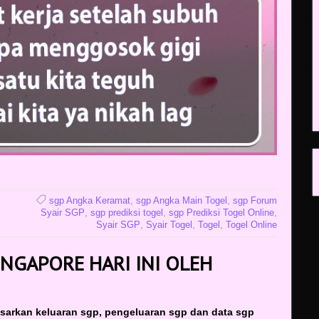
,
,
sgp Angka Keramat
sgp Angka Main Togel
sgp Forum
,
,
,
Syair SGP
sgp prediksi togel
sgp Prediksi Togel Online
,
,
,
Syair SGP
Syair Togel
Togel
Togel Online
INGAPORE HARI INI OLEH
dasarkan keluaran sgp, pengeluaran sgp dan data sgp