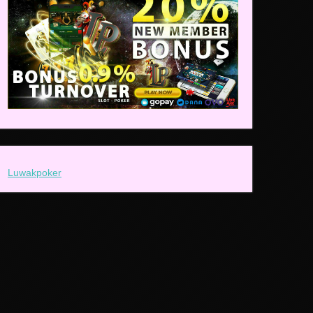
Luwakpoker