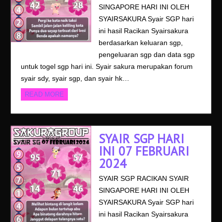
SINGAPORE HARI INI OLEH
SYAIRSAKURA Syair SGP hari
ini hasil Racikan Syairsakura
berdasarkan keluaran sgp,
pengeluaran sgp dan data sgp
untuk togel sgp hari ini. Syair sakura merupakan forum
syair sdy, syair sgp, dan syair hk…
READ MORE
SYAIR SGP HARI
INI 07 FEBRUARI
2024
SYAIR SGP RACIKAN SYAIR
SINGAPORE HARI INI OLEH
SYAIRSAKURA Syair SGP hari
ini hasil Racikan Syairsakura