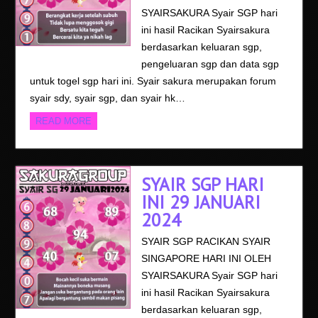
SYAIRSAKURA Syair SGP hari
ini hasil Racikan Syairsakura
berdasarkan keluaran sgp,
pengeluaran sgp dan data sgp
untuk togel sgp hari ini. Syair sakura merupakan forum
syair sdy, syair sgp, dan syair hk…
READ MORE
SYAIR SGP HARI
INI 29 JANUARI
2024
SYAIR SGP RACIKAN SYAIR
SINGAPORE HARI INI OLEH
SYAIRSAKURA Syair SGP hari
ini hasil Racikan Syairsakura
berdasarkan keluaran sgp,