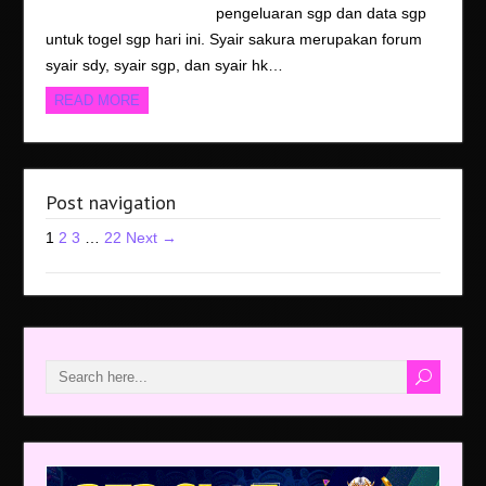
pengeluaran sgp dan data sgp
untuk togel sgp hari ini. Syair sakura merupakan forum
syair sdy, syair sgp, dan syair hk…
READ MORE
Post navigation
1
2
3
…
22
Next →