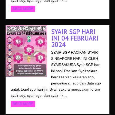
syair sdy, syair sgp, dan syair hk…
READ MORE
SYAIR SGP HARI
INI 04 FEBRUARI
2024
SYAIR SGP RACIKAN SYAIR
SINGAPORE HARI INI OLEH
SYAIRSAKURA Syair SGP hari
ini hasil Racikan Syairsakura
berdasarkan keluaran sgp,
pengeluaran sgp dan data sgp
untuk togel sgp hari ini. Syair sakura merupakan forum
syair sdy, syair sgp, dan syair hk…
READ MORE