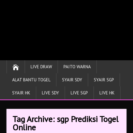
LIVE DRAW
PAITO WARNA
ALAT BANTU TOGEL
SYAIR SDY
SYAIR SGP
SYAIR HK
LIVE SDY
LIVE SGP
LIVE HK
Tag Archive:
sgp Prediksi Togel
Online