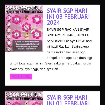
SYAIR SGP HARI
INI 03 FEBRUARI
2024
SYAIR SGP RACIKAN SYAIR
SINGAPORE HARI INI OLEH
SYAIRSAKURA Syair SGP hari
ini hasil Racikan Syairsakura
berdasarkan keluaran sgp,
pengeluaran sgp dan data sgp
untuk togel sgp hari ini. Syair sakura merupakan forum
syair sdy, syair sgp, dan syair hk…
READ MORE
SYAIR SGP HARI
INI 01 FEBRUARI