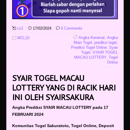
cs2
17/02/2024
0 Comments
,
Angka Keramat
Angka
MCL10
,
,
Main Togel
prediksi togel
,
Prediksi Togel Online
Syair
,
Togel
SYAIR TOGEL
,
MACAU LOTTERY
Togel
Online
SYAIR TOGEL MACAU
LOTTERY YANG DI RACIK HARI
INI OLEH SYAIRSAKURA
Angka Prediksi SYAIR MACAU LOTTERY pada 17
FEBRUARI 2024
Komunitas Togel Sakuratoto, Togel Online, Deposit