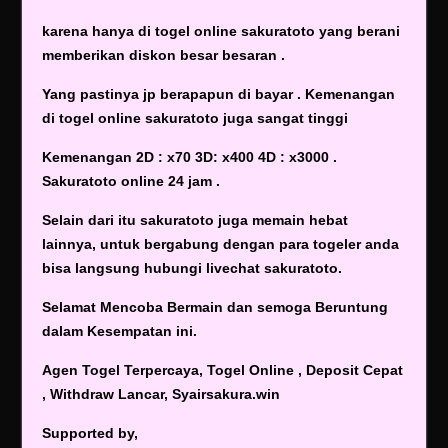
karena hanya di togel online sakuratoto yang berani
memberikan diskon besar besaran .
Yang pastinya jp berapapun di bayar . Kemenangan
di togel online sakuratoto juga sangat tinggi
Kemenangan 2D : x70 3D: x400 4D : x3000 .
Sakuratoto online 24 jam .
Selain dari itu sakuratoto juga memain hebat
lainnya, untuk bergabung dengan para togeler anda
bisa langsung hubungi livechat sakuratoto.
Selamat Mencoba Bermain dan semoga Beruntung
dalam Kesempatan ini.
Agen Togel Terpercaya, Togel Online , Deposit Cepat
, Withdraw Lancar, Syairsakura.win
Supported by,