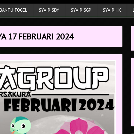
 BANTU TOGEL
SYAIR SDY
SYAIR SGP
SYAIR HK
YA 17 FEBRUARI 2024