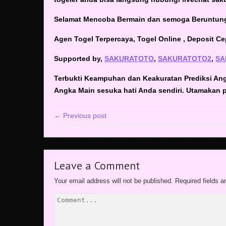
Selamat Mencoba Bermain dan semoga Beruntung
Agen Togel Terpercaya, Togel Online , Deposit Ce
Supported by,
SAKURATOTO
,
SAKURATOTO2
,
SA
Terbukti Keampuhan dan Keakuratan Prediksi A
Angka Main sesuka hati Anda sendiri. Utamakan p
← Previous post
Leave a Comment
Your email address will not be published.
Required fields 