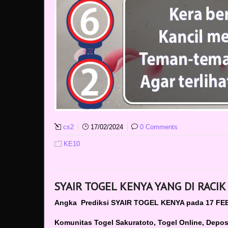
cs2
17/02/2024
0 Comments
KE10
SYAIR TOGEL KENYA YANG DI RACIK
Angka Prediksi SYAIR TOGEL KENYA pada 17 FE
Komunitas Togel Sakuratoto, Togel Online, Depos