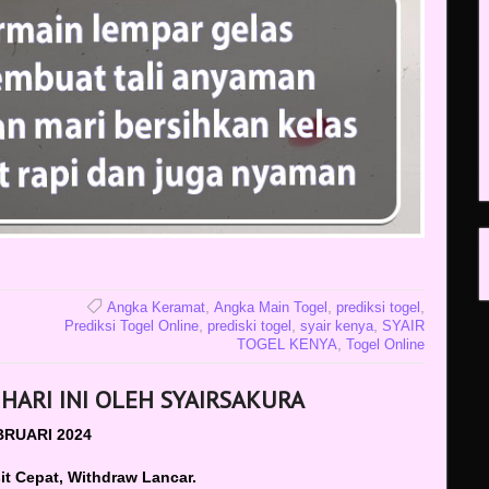
,
,
,
Angka Keramat
Angka Main Togel
prediksi togel
,
,
,
Prediksi Togel Online
prediski togel
syair kenya
SYAIR
,
TOGEL KENYA
Togel Online
 HARI INI OLEH SYAIRSAKURA
BRUARI 2024
it Cepat, Withdraw Lancar.