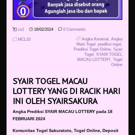
cs2
18/02/2024
0 Comments
,
Angka Keramat
Angka
MCL10
,
,
Main Togel
prediksi togel
,
Prediksi Togel Online
Syair
,
Togel
SYAIR TOGEL
,
MACAU LOTTERY
Togel
Online
SYAIR TOGEL MACAU
LOTTERY YANG DI RACIK HARI
INI OLEH SYAIRSAKURA
Angka Prediksi SYAIR MACAU LOTTERY pada 18
FEBRUARI 2024
Komunitas Togel Sakuratoto, Togel Online, Deposit