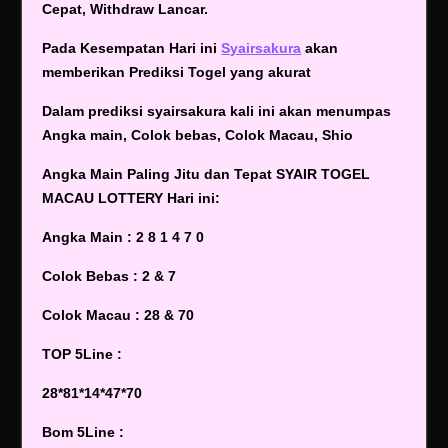
Cepat, Withdraw Lancar.
Pada Kesempatan Hari ini
Syairsakura
akan
memberikan Prediksi Togel yang akurat
Dalam prediksi syairsakura kali ini akan menumpas
Angka main, Colok bebas, Colok Macau, Shio
Angka Main Paling Jitu dan Tepat SYAIR TOGEL
MACAU LOTTERY Hari ini:
Angka Main : 2 8 1 4 7 0
Colok Bebas : 2 & 7
Colok Macau : 28 & 70
TOP 5Line :
28*81*14*47*70
Bom 5Line :