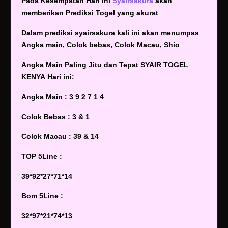
Pada Kesempatan Hari ini
Syairsakura
akan
memberikan Prediksi Togel yang akurat
Dalam prediksi syairsakura kali ini akan menumpas
Angka main, Colok bebas, Colok Macau, Shio
Angka Main Paling Jitu dan Tepat SYAIR TOGEL
KENYA Hari ini:
Angka Main : 3 9 2 7 1 4
Colok Bebas : 3 & 1
Colok Macau : 39 & 14
TOP 5Line :
39*92*27*71*14
Bom 5Line :
32*97*21*74*13