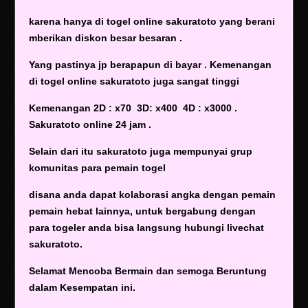
karena hanya di togel online sakuratoto yang berani
mberikan diskon besar besaran .
Yang pastinya jp berapapun di bayar . Kemenangan
di togel online sakuratoto juga sangat tinggi
Kemenangan 2D : x70 3D: x400 4D : x3000 .
Sakuratoto online 24 jam .
Selain dari itu sakuratoto juga mempunyai grup
komunitas para pemain togel
disana anda dapat kolaborasi angka dengan pemain
pemain hebat lainnya, untuk bergabung dengan
para togeler anda bisa langsung hubungi livechat
sakuratoto.
Selamat Mencoba Bermain dan semoga Beruntung
dalam Kesempatan ini.