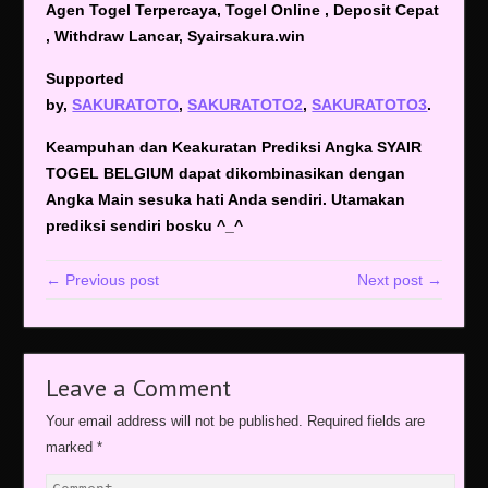
Agen Togel Terpercaya, Togel Online , Deposit Cepat
, Withdraw Lancar, Syairsakura.win
Supported
by,
SAKURATOTO
,
SAKURATOTO2
,
SAKURATOTO3
.
Keampuhan dan Keakuratan Prediksi Angka SYAIR
TOGEL BELGIUM dapat dikombinasikan dengan
Angka Main sesuka hati Anda sendiri. Utamakan
prediksi sendiri bosku ^_^
← Previous post
Next post →
Leave a Comment
Your email address will not be published.
Required fields are
marked
*