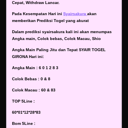
Cepat, Withdraw Lancar.
Pada Kesempatan Hari ini
Syairsakura
akan
memberikan Prediksi Togel yang akurat
Dalam prediksi syairsakura kali ini akan menumpas
Angka main, Colok bebas, Colok Macau, Shio
Angka Main Paling Jitu dan Tepat SYAIR TOGEL
GIRONA Hari ini:
Angka Main : 6 0 1 2 8 3
Colok Bebas : 0 & 8
Colok Macau : 60 & 83
TOP 5Line :
60*01*12*28*83
Bom 5Line :