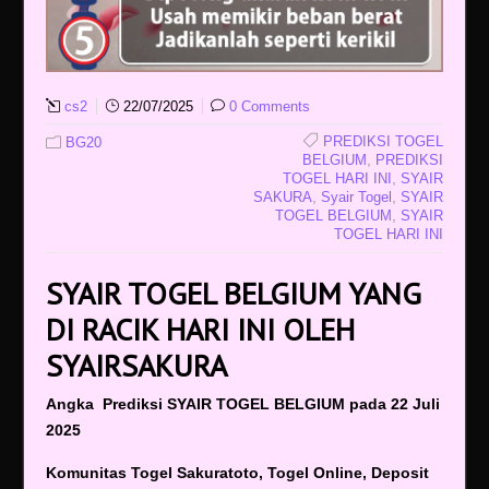
cs2
22/07/2025
0 Comments
PREDIKSI TOGEL
BG20
,
BELGIUM
PREDIKSI
,
TOGEL HARI INI
SYAIR
,
,
SAKURA
Syair Togel
SYAIR
,
TOGEL BELGIUM
SYAIR
TOGEL HARI INI
SYAIR TOGEL BELGIUM YANG
DI RACIK HARI INI OLEH
SYAIRSAKURA
Angka Prediksi SYAIR TOGEL BELGIUM pada 22 Juli
2025
Komunitas Togel Sakuratoto, Togel Online, Deposit