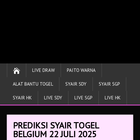
LIVE DRAW
PAITO WARNA
ALAT BANTU TOGEL
SYAIR SDY
SYAIR SGP
SYAIR HK
LIVE SDY
LIVE SGP
LIVE HK
PREDIKSI SYAIR TOGEL
BELGIUM 22 JULI 2025