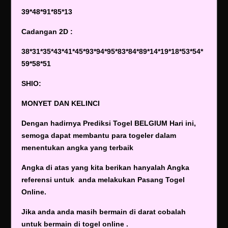
39*48*91*85*13
Cadangan 2D :
38*31*35*43*41*45*93*94*95*83*84*89*14*19*18*53*54*
59*58*51
SHIO:
MONYET DAN KELINCI
Dengan hadirnya Prediksi Togel BELGIUM Hari ini,
semoga dapat membantu para togeler dalam
menentukan angka yang terbaik
Angka di atas yang kita berikan hanyalah Angka
referensi untuk anda melakukan Pasang Togel
Online.
Jika anda anda masih bermain di darat cobalah
untuk bermain di togel online .