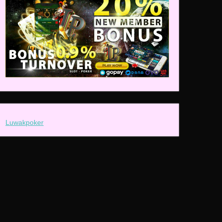
Luwakpoker