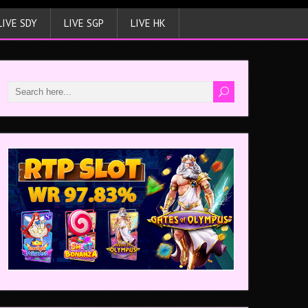
LIVE SDY
LIVE SGP
LIVE HK