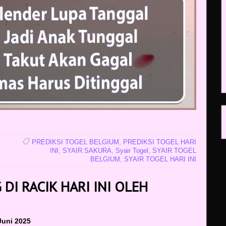
,
PREDIKSI TOGEL BELGIUM
PREDIKSI TOGEL HARI
,
,
,
INI
SYAIR SAKURA
Syair Togel
SYAIR TOGEL
,
BELGIUM
SYAIR TOGEL HARI INI
DI RACIK HARI INI OLEH
uni 2025