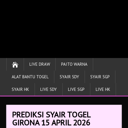
LIVE DRAW
PAITO WARNA
ALAT BANTU TOGEL
SYAIR SDY
SYAIR SGP
SYAIR HK
LIVE SDY
LIVE SGP
LIVE HK
PREDIKSI SYAIR TOGEL
GIRONA 15 APRIL 2026