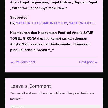
Agen Togel Terpercaya, Togel Online , Deposit Cepat
, Withdraw Lancar, Syairsakura.win
Supported
by,
SAKURATOTO
,
SAKURATOTO2
,
SAKURATOTO3
.
Keampuhan dan Keakuratan Prediksi Angka SYAIR
TOGEL GIRONA dapat dikombinasikan dengan
Angka Main sesuka hati Anda sendiri. Utamakan
prediksi sendiri bosku ^_^
← Previous post
Next post →
Leave a Comment
Your email address will not be published.
Required fields are
marked
*