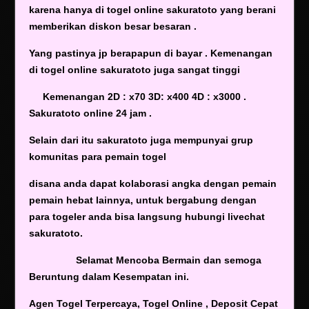
karena hanya di togel online sakuratoto yang berani
memberikan diskon besar besaran .
Yang pastinya jp berapapun di bayar . Kemenangan
di togel online sakuratoto juga sangat tinggi
Kemenangan 2D : x70 3D: x400 4D : x3000 .
Sakuratoto online 24 jam .
Selain dari itu sakuratoto juga mempunyai grup
komunitas para pemain togel
disana anda dapat kolaborasi angka dengan pemain
pemain hebat lainnya, untuk bergabung dengan
para togeler anda bisa langsung hubungi livechat
sakuratoto.
Selamat Mencoba Bermain dan semoga
Beruntung dalam Kesempatan ini.
Agen Togel Terpercaya, Togel Online , Deposit Cepat