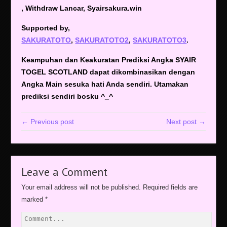
, Withdraw Lancar, Syairsakura.win
Supported by,
SAKURATOTO
,
SAKURATOTO2
,
SAKURATOTO3
.
Keampuhan dan Keakuratan Prediksi Angka SYAIR
TOGEL SCOTLAND dapat dikombinasikan dengan
Angka Main sesuka hati Anda sendiri. Utamakan
prediksi sendiri bosku ^_^
← Previous post
Next post →
Leave a Comment
Your email address will not be published.
Required fields are
marked
*