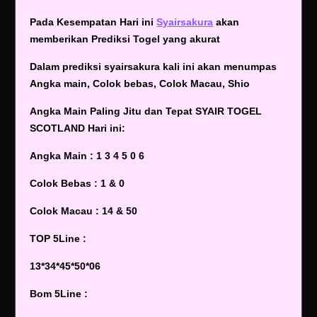
Pada Kesempatan Hari ini
Syairsakura
akan
memberikan Prediksi Togel yang akurat
Dalam prediksi syairsakura kali ini akan menumpas
Angka main, Colok bebas, Colok Macau, Shio
Angka Main Paling Jitu dan Tepat SYAIR TOGEL
SCOTLAND Hari ini:
Angka Main : 1 3 4 5 0 6
Colok Bebas : 1 & 0
Colok Macau : 14 & 50
TOP 5Line :
13*34*45*50*06
Bom 5Line :