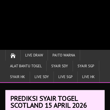
LIVE DRAW
PAITO WARNA
ALAT BANTU TOGEL
SYAIR SDY
SYAIR SGP
SYAIR HK
LIVE SDY
LIVE SGP
LIVE HK
PREDIKSI SYAIR TOGEL
SCOTLAND 15 APRIL 2026