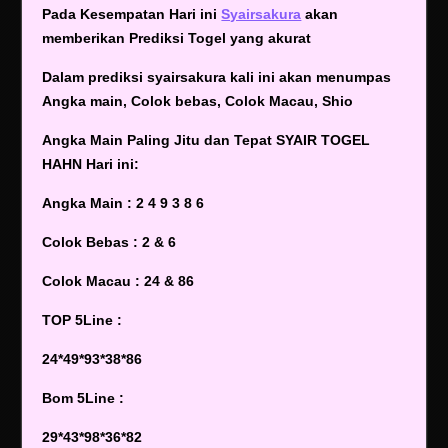
Pada Kesempatan Hari ini
Syairsakura
akan
memberikan Prediksi Togel yang akurat
Dalam prediksi syairsakura kali ini akan menumpas
Angka main, Colok bebas, Colok Macau, Shio
Angka Main Paling Jitu dan Tepat SYAIR TOGEL
HAHN Hari ini:
Angka Main : 2 4 9 3 8 6
Colok Bebas : 2 & 6
Colok Macau : 24 & 86
TOP 5Line :
24*49*93*38*86
Bom 5Line :
29*43*98*36*82