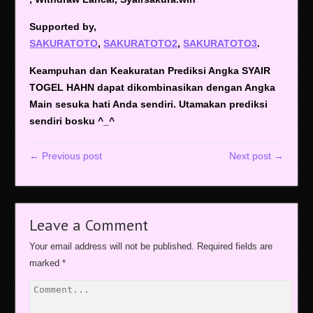
Supported by,
SAKURATOTO
,
SAKURATOTO2
,
SAKURATOTO3
.
Keampuhan dan Keakuratan Prediksi Angka SYAIR
TOGEL HAHN dapat dikombinasikan dengan Angka
Main sesuka hati Anda sendiri. Utamakan prediksi
sendiri bosku ^_^
← Previous post
Next post →
Leave a Comment
Your email address will not be published.
Required fields are
marked
*