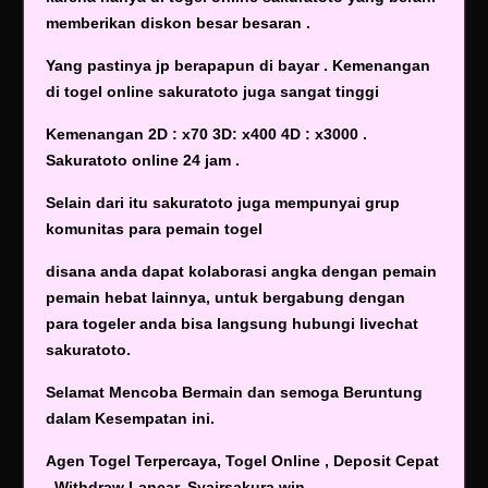
memberikan diskon besar besaran .
Yang pastinya jp berapapun di bayar . Kemenangan
di togel online sakuratoto juga sangat tinggi
Kemenangan 2D : x70 3D: x400 4D : x3000 .
Sakuratoto online 24 jam .
Selain dari itu sakuratoto juga mempunyai grup
komunitas para pemain togel
disana anda dapat kolaborasi angka dengan pemain
pemain hebat lainnya, untuk bergabung dengan
para togeler anda bisa langsung hubungi livechat
sakuratoto.
Selamat Mencoba Bermain dan semoga Beruntung
dalam Kesempatan ini.
Agen Togel Terpercaya, Togel Online , Deposit Cepat
, Withdraw Lancar, Syairsakura.win