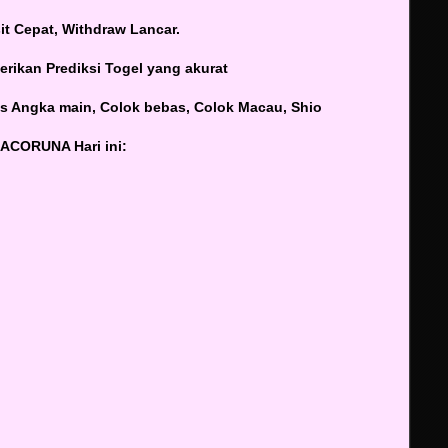
it Cepat, Withdraw Lancar.
ikan Prediksi Togel yang akurat
as Angka main, Colok bebas, Colok Macau, Shio
LACORUNA Hari ini: