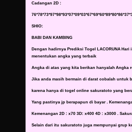
Cadangan 2D :
76*78*73*97*98*93*07*09*03*67*69*60*89*80*86*37*
SHIO:
BABI DAN KAMBING
Dengan hadirnya Prediksi Togel LACORUNA Hari i
menentukan angka yang terbaik
Angka di atas yang kita berikan hanyalah Angka 
Jika anda masih bermain di darat cobalah untuk be
karena hanya di togel online sakuratoto yang be
Yang pastinya jp berapapun di bayar . Kemenangan
Kemenangan 2D : x70 3D: x400 4D : x3000 . Sakura
Selain dari itu sakuratoto juga mempunyai grup 