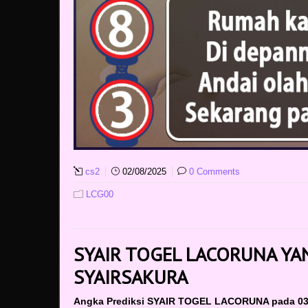
cs2
02/08/2025
0 Comments
LCG00
SYAIR TOGEL LACORUNA YAN
SYAIRSAKURA
Angka Prediksi SYAIR TOGEL LACORUNA pada 0