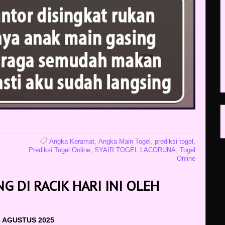
,
,
,
Angka Keramat
Angka Main Togel
prediksi togel
,
,
Prediksi Togel Online
SYAIR TOGEL LACORUNA
Togel
Online
G DI RACIK HARI INI OLEH
3 AGUSTUS 2025