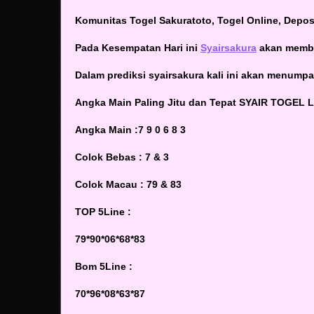
Komunitas Togel Sakuratoto, Togel Online, Depos
Pada Kesempatan Hari ini
Syairsakura
akan member
Dalam prediksi syairsakura kali ini akan menump
Angka Main Paling Jitu dan Tepat SYAIR TOGEL 
Angka Main :7 9 0 6 8 3
Colok Bebas : 7 & 3
Colok Macau : 79 & 83
TOP 5Line :
79*90*06*68*83
Bom 5Line :
70*96*08*63*87