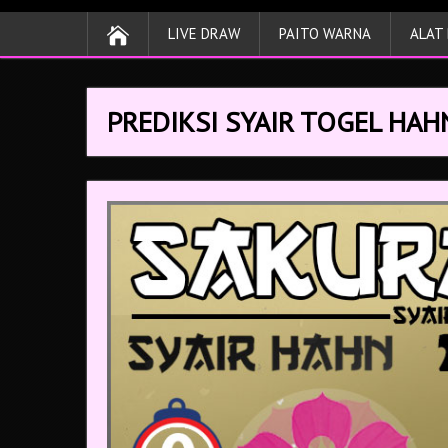
LIVE DRAW
PAITO WARNA
ALAT
PREDIKSI SYAIR TOGEL HAHN