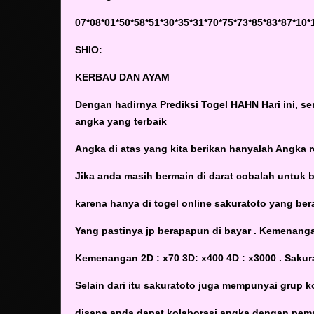
07*08*01*50*58*51*30*35*31*70*75*73*85*83*87*10*
SHIO:
KERBAU DAN AYAM
Dengan hadirnya Prediksi Togel HAHN Hari ini, 
angka yang terbaik
Angka di atas yang kita berikan hanyalah Angka 
Jika anda masih bermain di darat cobalah untuk be
karena hanya di togel online sakuratoto yang be
Yang pastinya jp berapapun di bayar . Kemenangan
Kemenangan 2D : x70 3D: x400 4D : x3000 . Sakura
Selain dari itu sakuratoto juga mempunyai grup 
disana anda dapat kolaborasi angka dengan pem