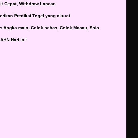
it Cepat, Withdraw Lancar.
ikan Prediksi Togel yang akurat
as Angka main, Colok bebas, Colok Macau, Shio
AHN Hari ini: