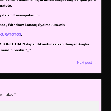
ratoto.
 dalam Kesempatan ini.
pat , Withdraw Lancar, Syairsakura.win
KURATOTO3
.
IR TOGEL HAHN dapat dikombinasikan dengan Angka
 sendiri bosku ^_^
Next post →
are marked
*