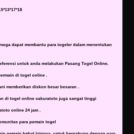
15*13*17*18
semoga dapat membantu para togeler dalam menentukan
referensi untuk anda melakukan Pasang Togel Online.
rmain di togel online .
rani memberikan diskon besar besaran .
 di togel online sakuratoto juga sangat tinggi
toto online 24 jam .
komunitas para pemain togel
ain pemain hebat lainnya, untuk bergabung dengan para