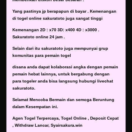
Yang pastinya jp berapapun di bayar . Kemenangan
di togel online sakuratoto juga sangat tinggi
Kemenangan 2D : x70 3D: x400 4D : x3000 .
Sakuratoto online 24 jam .
Selain dari itu sakuratoto juga mempunyai grup
komunitas para pemain togel
disana anda dapat kolaborasi angka dengan pemain
pemain hebat lainnya, untuk bergabung dengan
para togeler anda bisa langsung hubungi livechat
sakuratoto.
Selamat Mencoba Bermain dan semoga Beruntung
dalam Kesempatan ini.
Agen Togel Terpercaya, Togel Online , Deposit Cepat
, Withdraw Lancar, Syairsakura.win