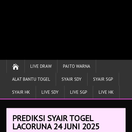
LIVE DRAW
PAITO WARNA
ALAT BANTU TOGEL
SYAIR SDY
SYAIR SGP
SYAIR HK
LIVE SDY
LIVE SGP
LIVE HK
PREDIKSI SYAIR TOGEL
LACORUNA 24 JUNI 2025