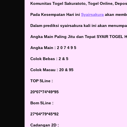
Komunitas Togel Sakuratoto, Togel Online, Depos
Pada Kesempatan Hari ini
Syairsakura
akan member
Dalam prediksi syairsakura kali ini akan menump
Angka Main Paling Jitu dan Tepat SYAIR TOGEL H
Angka Main : 2 0 7 4 9 5
Colok Bebas : 2 & 5
Colok Macau : 20 & 95
TOP 5Line :
20*07*74*49*95
Bom 5Line :
27*04*79*45*92
Cadangan 2D :