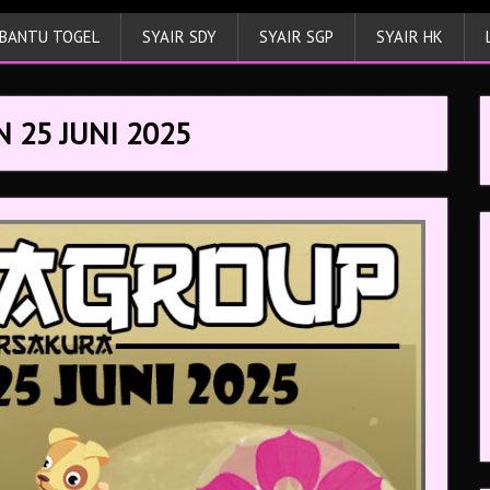
 BANTU TOGEL
SYAIR SDY
SYAIR SGP
SYAIR HK
 25 JUNI 2025