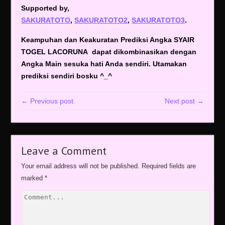
Supported by,
SAKURATOTO
,
SAKURATOTO2
,
SAKURATOTO3
.
Keampuhan dan Keakuratan Prediksi Angka SYAIR
TOGEL LACORUNA dapat dikombinasikan dengan
Angka Main sesuka hati Anda sendiri. Utamakan
prediksi sendiri bosku ^_^
← Previous post
Next post →
Leave a Comment
Your email address will not be published.
Required fields are
marked
*