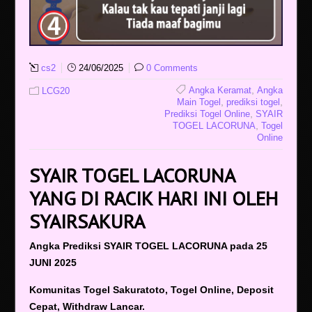
cs2
24/06/2025
0 Comments
,
Angka Keramat
Angka
LCG20
,
,
Main Togel
prediksi togel
,
Prediksi Togel Online
SYAIR
,
TOGEL LACORUNA
Togel
Online
SYAIR TOGEL LACORUNA
YANG DI RACIK HARI INI OLEH
SYAIRSAKURA
Angka Prediksi SYAIR TOGEL LACORUNA pada 25
JUNI 2025
Komunitas Togel Sakuratoto, Togel Online, Deposit
Cepat, Withdraw Lancar.