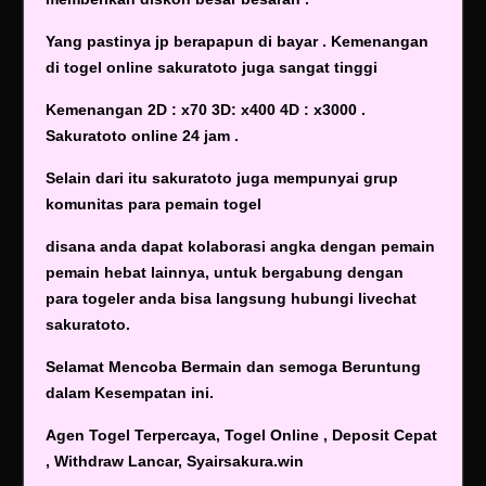
Yang pastinya jp berapapun di bayar . Kemenangan
di togel online sakuratoto juga sangat tinggi
Kemenangan 2D : x70 3D: x400 4D : x3000 .
Sakuratoto online 24 jam .
Selain dari itu sakuratoto juga mempunyai grup
komunitas para pemain togel
disana anda dapat kolaborasi angka dengan pemain
pemain hebat lainnya, untuk bergabung dengan
para togeler anda bisa langsung hubungi livechat
sakuratoto.
Selamat Mencoba Bermain dan semoga Beruntung
dalam Kesempatan ini.
Agen Togel Terpercaya, Togel Online , Deposit Cepat
, Withdraw Lancar, Syairsakura.win