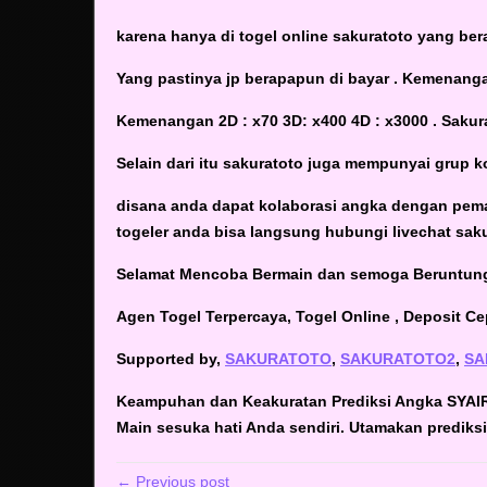
karena hanya di togel online sakuratoto yang be
Yang pastinya jp berapapun di bayar . Kemenangan
Kemenangan 2D : x70 3D: x400 4D : x3000 . Sakura
Selain dari itu sakuratoto juga mempunyai grup 
disana anda dapat kolaborasi angka dengan pem
togeler anda bisa langsung hubungi livechat saku
Selamat Mencoba Bermain dan semoga Beruntung
Agen Togel Terpercaya, Togel Online , Deposit Ce
Supported by,
SAKURATOTO
,
SAKURATOTO2
,
SA
Keampuhan dan Keakuratan Prediksi Angka SYA
Main sesuka hati Anda sendiri. Utamakan prediksi
← Previous post