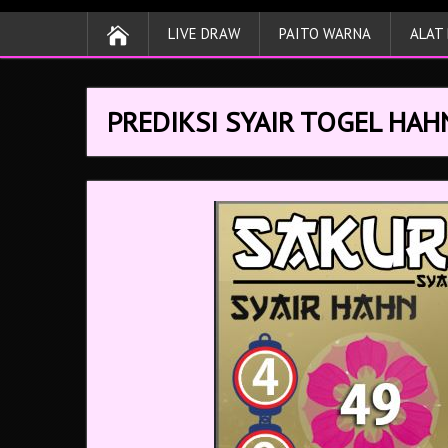
LIVE DRAW
PAITO WARNA
ALAT
PREDIKSI SYAIR TOGEL HAHN