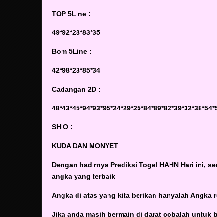
TOP 5Line :
49*92*28*83*35
Bom 5Line :
42*98*23*85*34
Cadangan 2D :
48*43*45*94*93*95*24*29*25*84*89*82*39*32*38*54*
SHIO :
KUDA DAN MONYET
Dengan hadirnya Prediksi Togel HAHN Hari ini, 
angka yang terbaik
Angka di atas yang kita berikan hanyalah Angka 
Jika anda masih bermain di darat cobalah untuk be