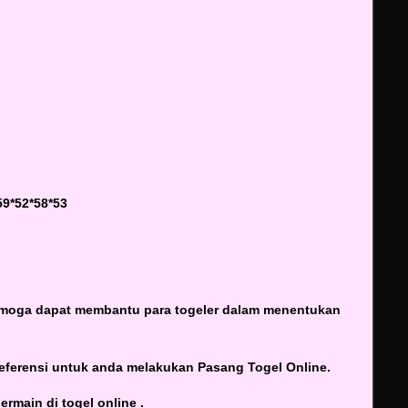
59*52*58*53
semoga dapat membantu para togeler dalam menentukan
referensi untuk anda melakukan Pasang Togel Online.
rmain di togel online .