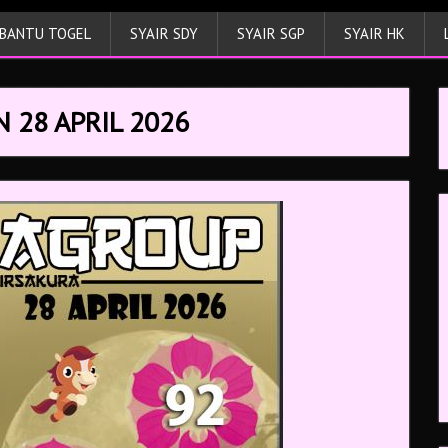
 BANTU TOGEL
SYAIR SDY
SYAIR SGP
SYAIR HK
 28 APRIL 2026