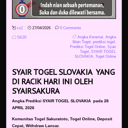
cs2
27/04/2026
0 Comments
,
Angka Keramat
Angka
SK20
,
,
Main Togel
prediksi togel
,
Prediksi Togel Online
Syair
,
Togel
SYAIR TOGEL
,
SLOVAKIA
Togel Online
SYAIR TOGEL SLOVAKIA YANG
DI RACIK HARI INI OLEH
SYAIRSAKURA
Angka Prediksi SYAIR TOGEL SLOVAKIA pada 28
APRIL 2026
Komunitas Togel Sakuratoto, Togel Online, Deposit
Cepat, Withdraw Lancar.