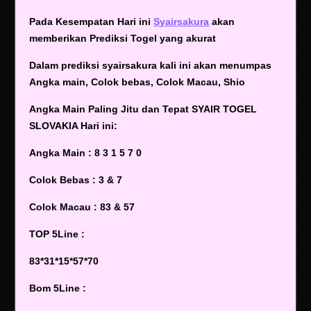
Pada Kesempatan Hari ini
Syairsakura
akan
memberikan Prediksi Togel yang akurat
Dalam prediksi syairsakura kali ini akan menumpas
Angka main, Colok bebas, Colok Macau, Shio
Angka Main Paling Jitu dan Tepat SYAIR TOGEL
SLOVAKIA Hari ini:
Angka Main : 8 3 1 5 7 0
Colok Bebas : 3 & 7
Colok Macau : 83 & 57
TOP 5Line :
83*31*15*57*70
Bom 5Line :