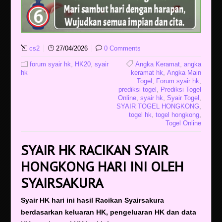
cs2
27/04/2026
0 Comments
,
,
,
forum syair hk
HK20
syair
Angka Keramat
angka
,
hk
keramat hk
Angka Main
,
,
Togel
Forum syair hk
,
prediksi togel
Prediksi Togel
,
,
,
Online
syair hk
Syair Togel
,
SYAIR TOGEL HONGKONG
,
,
togel hk
togel hongkong
Togel Online
SYAIR HK RACIKAN SYAIR
HONGKONG HARI INI OLEH
SYAIRSAKURA
Syair HK hari ini hasil Racikan Syairsakura
berdasarkan keluaran HK, pengeluaran HK dan data