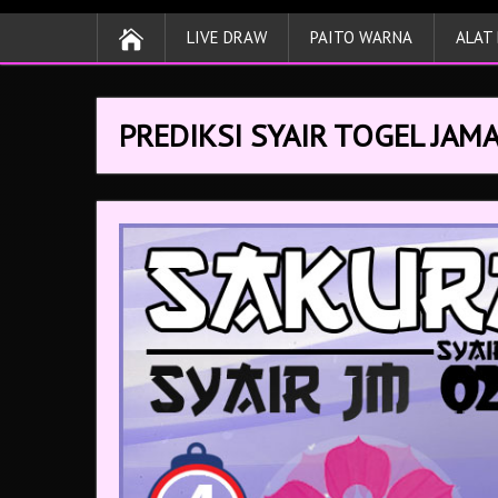
LIVE DRAW
PAITO WARNA
ALAT
PREDIKSI SYAIR TOGEL JAM