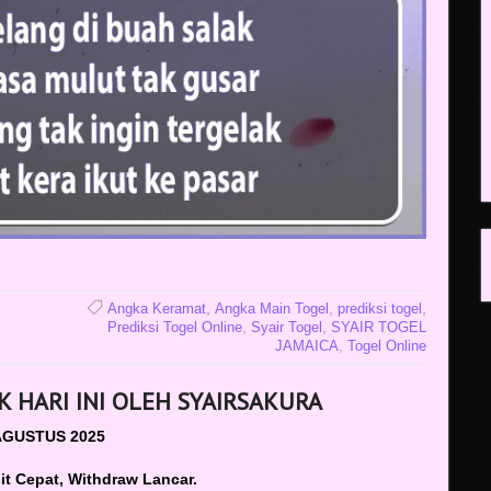
,
,
,
Angka Keramat
Angka Main Togel
prediksi togel
,
,
Prediksi Togel Online
Syair Togel
SYAIR TOGEL
,
JAMAICA
Togel Online
IK HARI INI OLEH SYAIRSAKURA
 AGUSTUS 2025
it Cepat, Withdraw Lancar.