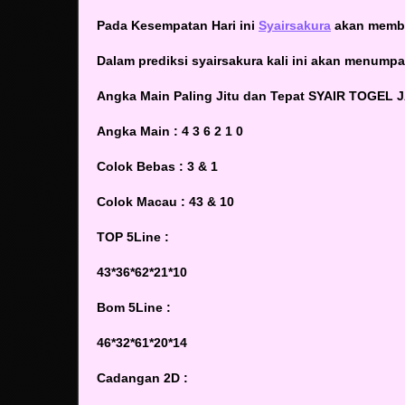
Pada Kesempatan Hari ini
Syairsakura
akan member
Dalam prediksi syairsakura kali ini akan menump
Angka Main Paling Jitu dan Tepat SYAIR TOGEL J
Angka Main : 4 3 6 2 1 0
Colok Bebas : 3 & 1
Colok Macau : 43 & 10
TOP 5Line :
43*36*62*21*10
Bom 5Line :
46*32*61*20*14
Cadangan 2D :