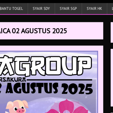
 BANTU TOGEL
SYAIR SDY
SYAIR SGP
SYAIR HK
AICA 02 AGUSTUS 2025