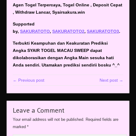
Agen Togel Terpercaya, Togel Online , Deposit Cepat
, Withdraw Lancar, Syairsakura.win
Supported
by,
SAKURATOTO
,
SAKURATOTO2
,
SAKURATOTO3
.
Terbukti Keampuhan dan Keakuratan Prediksi
Angka SYAIR TOGEL MACAU SWEEP dapat
dikolaborasikan dengan Angka Main sesuka hati
Anda sendiri. Utamakan prediksi sendirii bosku ^_^
← Previous post
Next post →
Leave a Comment
Your email address will not be published.
Required fields are
marked
*