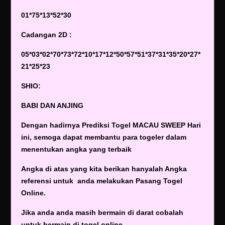
01*75*13*52*30
Cadangan 2D :
05*03*02*70*73*72*10*17*12*50*57*51*37*31*35*20*27*
21*25*23
SHIO:
BABI DAN ANJING
Dengan hadirnya Prediksi Togel MACAU SWEEP Hari
ini, semoga dapat membantu para togeler dalam
menentukan angka yang terbaik
Angka di atas yang kita berikan hanyalah Angka
referensi untuk anda melakukan Pasang Togel
Online.
Jika anda anda masih bermain di darat cobalah
untuk bermain di togel online .