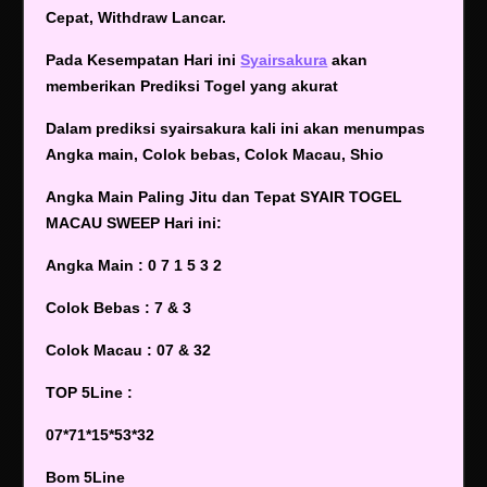
Cepat, Withdraw Lancar.
Pada Kesempatan Hari ini
Syairsakura
akan
memberikan Prediksi Togel yang akurat
Dalam prediksi syairsakura kali ini akan menumpas
Angka main, Colok bebas, Colok Macau, Shio
Angka Main Paling Jitu dan Tepat SYAIR TOGEL
MACAU SWEEP Hari ini:
Angka Main : 0 7 1 5 3 2
Colok Bebas : 7 & 3
Colok Macau : 07 & 32
TOP 5Line :
07*71*15*53*32
Bom 5Line