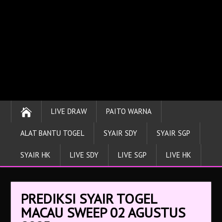
LIVE DRAW
PAITO WARNA
ALAT BANTU TOGEL
SYAIR SDY
SYAIR SGP
SYAIR HK
LIVE SDY
LIVE SGP
LIVE HK
PREDIKSI SYAIR TOGEL
MACAU SWEEP 02 AGUSTUS