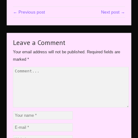
← Previous post
Next post →
Leave a Comment
Your email address will not be published.
Required fields are
marked
*