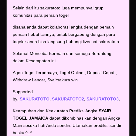
Selain dari itu sakuratoto juga mempunyai grup
komunitas para pemain togel
disana anda dapat kolaborasi angka dengan pemain
pemain hebat lainnya, untuk bergabung dengan para
togeler anda bisa langsung hubungi livechat sakuratoto.
Selamat Mencoba Bermain dan semoga Beruntung
dalam Kesempatan ini.
Agen Togel Terpercaya, Togel Online , Deposit Cepat ,
Withdraw Lancar, Syairsakura.win
Supported
by
,
SAKURATOTO
,
SAKURATOTO2
,
SAKURATOTO3
.
Keampuhan dan Keakuratan Prediksi Angka
SYAIR
TOGEL JAMAICA
dapat dikombinasikan dengan Angka
Main sesuka hati Anda sendiri. Utamakan prediksi sendiri
bosku ^_^