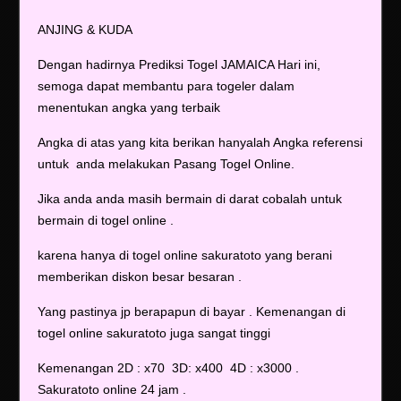
ANJING & KUDA
Dengan hadirnya Prediksi Togel JAMAICA Hari ini,
semoga dapat membantu para togeler dalam
menentukan angka yang terbaik
Angka di atas yang kita berikan hanyalah Angka referensi
untuk anda melakukan Pasang Togel Online.
Jika anda anda masih bermain di darat cobalah untuk
bermain di togel online .
karena hanya di togel online sakuratoto yang berani
memberikan diskon besar besaran .
Yang pastinya jp berapapun di bayar . Kemenangan di
togel online sakuratoto juga sangat tinggi
Kemenangan 2D : x70 3D: x400 4D : x3000 .
Sakuratoto online 24 jam .