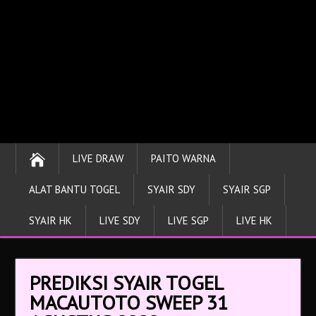
LIVE DRAW
PAITO WARNA
ALAT BANTU TOGEL
SYAIR SDY
SYAIR SGP
SYAIR HK
LIVE SDY
LIVE SGP
LIVE HK
PREDIKSI SYAIR TOGEL
MACAUTOTO SWEEP 31