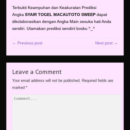
Terbukti Keampuhan dan Keakuratan Prediksi
Angka
SYAIR TOGEL MACAUTOTO SWEEP
dapat
dikolaborasikan dengan Angka Main sesuka hati Anda
sendiri. Utamakan prediksi sendirii bosku ^_^
← Previous post
Next post →
Leave a Comment
Your email address will not be published.
Required fields are
marked
*