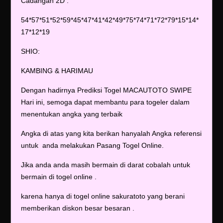
Cadangan 2D :
54*57*51*52*59*45*47*41*42*49*75*74*71*72*79*15*14*
17*12*19
SHIO:
KAMBING & HARIMAU
Dengan hadirnya Prediksi Togel MACAUTOTO SWIPE
Hari ini, semoga dapat membantu para togeler dalam
menentukan angka yang terbaik
Angka di atas yang kita berikan hanyalah Angka referensi
untuk anda melakukan Pasang Togel Online.
Jika anda anda masih bermain di darat cobalah untuk
bermain di togel online .
karena hanya di togel online sakuratoto yang berani
memberikan diskon besar besaran .