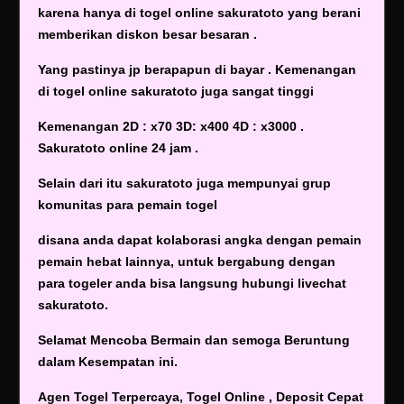
karena hanya di togel online sakuratoto yang berani
memberikan diskon besar besaran .
Yang pastinya jp berapapun di bayar . Kemenangan
di togel online sakuratoto juga sangat tinggi
Kemenangan 2D : x70 3D: x400 4D : x3000 .
Sakuratoto online 24 jam .
Selain dari itu sakuratoto juga mempunyai grup
komunitas para pemain togel
disana anda dapat kolaborasi angka dengan pemain
pemain hebat lainnya, untuk bergabung dengan
para togeler anda bisa langsung hubungi livechat
sakuratoto.
Selamat Mencoba Bermain dan semoga Beruntung
dalam Kesempatan ini.
Agen Togel Terpercaya, Togel Online , Deposit Cepat