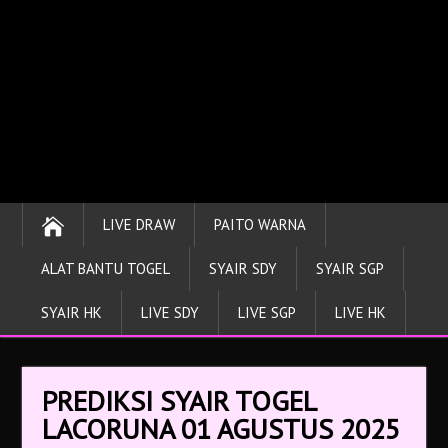
LIVE DRAW
PAITO WARNA
ALAT BANTU TOGEL
SYAIR SDY
SYAIR SGP
SYAIR HK
LIVE SDY
LIVE SGP
LIVE HK
PREDIKSI SYAIR TOGEL
LACORUNA 01 AGUSTUS 2025