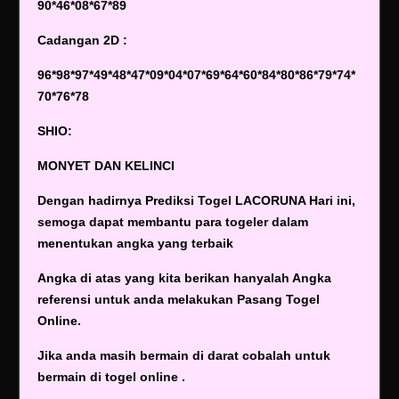
90*46*08*67*89
Cadangan 2D :
96*98*97*49*48*47*09*04*07*69*64*60*84*80*86*79*74*
70*76*78
SHIO:
MONYET DAN KELINCI
Dengan hadirnya Prediksi Togel LACORUNA Hari ini,
semoga dapat membantu para togeler dalam
menentukan angka yang terbaik
Angka di atas yang kita berikan hanyalah Angka
referensi untuk anda melakukan Pasang Togel
Online.
Jika anda masih bermain di darat cobalah untuk
bermain di togel online .