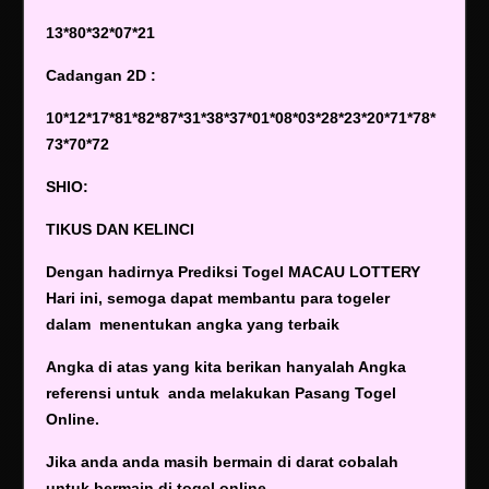
13*80*32*07*21
Cadangan 2D :
10*12*17*81*82*87*31*38*37*01*08*03*28*23*20*71*78*
73*70*72
SHIO:
TIKUS DAN KELINCI
Dengan hadirnya Prediksi Togel MACAU LOTTERY
Hari ini, semoga dapat membantu para togeler
dalam menentukan angka yang terbaik
Angka di atas yang kita berikan hanyalah Angka
referensi untuk anda melakukan Pasang Togel
Online.
Jika anda anda masih bermain di darat cobalah
untuk bermain di togel online .