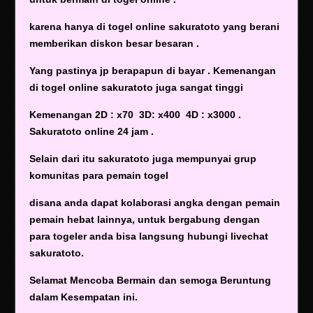
karena hanya di togel online sakuratoto yang berani
memberikan diskon besar besaran .
Yang pastinya jp berapapun di bayar . Kemenangan
di togel online sakuratoto juga sangat tinggi
Kemenangan 2D : x70 3D: x400 4D : x3000 .
Sakuratoto online 24 jam .
Selain dari itu sakuratoto juga mempunyai grup
komunitas para pemain togel
disana anda dapat kolaborasi angka dengan pemain
pemain hebat lainnya, untuk bergabung dengan
para togeler anda bisa langsung hubungi livechat
sakuratoto.
Selamat Mencoba Bermain dan semoga Beruntung
dalam Kesempatan ini.