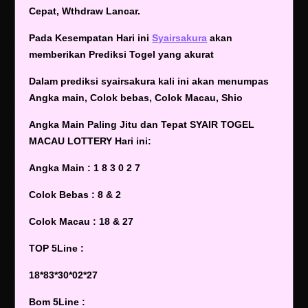
Cepat, Wthdraw Lancar.
Pada Kesempatan Hari ini
Syairsakura
akan
memberikan Prediksi Togel yang akurat
Dalam prediksi syairsakura kali ini akan menumpas
Angka main, Colok bebas, Colok Macau, Shio
Angka Main Paling Jitu dan Tepat SYAIR TOGEL
MACAU LOTTERY Hari ini:
Angka Main : 1 8 3 0 2 7
Colok Bebas : 8 & 2
Colok Macau : 18 & 27
TOP 5Line :
18*83*30*02*27
Bom 5Line :