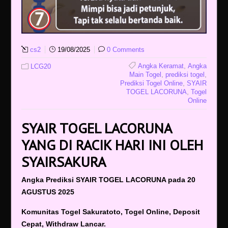
cs2
19/08/2025
0 Comments
,
Angka Keramat
Angka
LCG20
,
,
Main Togel
prediksi togel
,
Prediksi Togel Online
SYAIR
,
TOGEL LACORUNA
Togel
Online
SYAIR TOGEL LACORUNA
YANG DI RACIK HARI INI OLEH
SYAIRSAKURA
Angka Prediksi SYAIR TOGEL LACORUNA pada 20
AGUSTUS 2025
Komunitas Togel Sakuratoto, Togel Online, Deposit
Cepat, Withdraw Lancar.