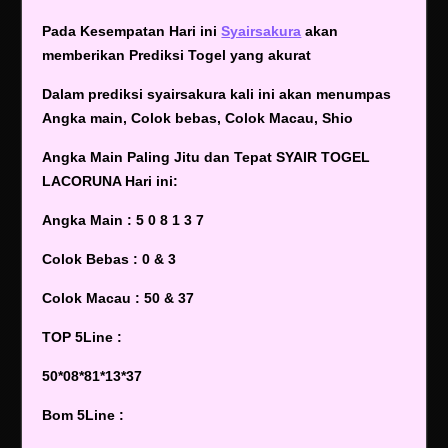
Pada Kesempatan Hari ini
Syairsakura
akan
memberikan Prediksi Togel yang akurat
Dalam prediksi syairsakura kali ini akan menumpas
Angka main, Colok bebas, Colok Macau, Shio
Angka Main Paling Jitu dan Tepat SYAIR TOGEL
LACORUNA Hari ini:
Angka Main : 5 0 8 1 3 7
Colok Bebas : 0 & 3
Colok Macau : 50 & 37
TOP 5Line :
50*08*81*13*37
Bom 5Line :