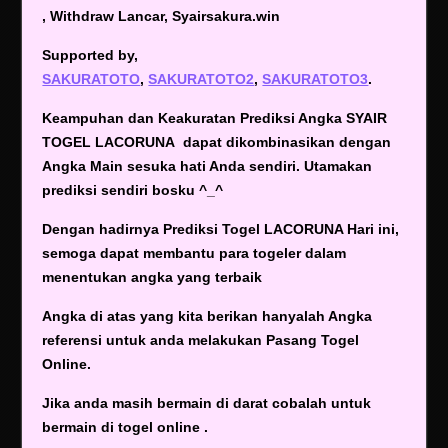
, Withdraw Lancar, Syairsakura.win
Supported by,
SAKURATOTO
,
SAKURATOTO2
,
SAKURATOTO3
.
Keampuhan dan Keakuratan Prediksi Angka SYAIR
TOGEL LACORUNA dapat dikombinasikan dengan
Angka Main sesuka hati Anda sendiri. Utamakan
prediksi sendiri bosku ^_^
Dengan hadirnya Prediksi Togel LACORUNA Hari ini,
semoga dapat membantu para togeler dalam
menentukan angka yang terbaik
Angka di atas yang kita berikan hanyalah Angka
referensi untuk anda melakukan Pasang Togel
Online.
Jika anda masih bermain di darat cobalah untuk
bermain di togel online .